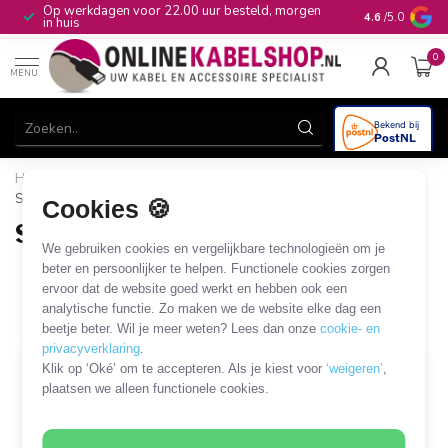
Op werkdagen voor 22.00 uur besteld, morgen
10+
jaar produ
4.6
/5.0
in huis
0
MENU
Home
/
Gereedschap & Reiniging
/
Testen en meten
/
Spanningstester
Cookies 🍪
Spanningstester
We gebruiken cookies en vergelijkbare technologieën om je
4 PRODUCTEN
beter en persoonlijker te helpen. Functionele cookies zorgen
ervoor dat de website goed werkt en hebben ook een
analytische functie. Zo maken we de website elke dag een
Filters
SORTEER OP
beetje beter. Wil je meer weten? Lees dan onze
cookie- en
privacyverklaring
.
Klik op ‘Oké’ om te accepteren. Als je kiest voor
‘weigeren’
,
plaatsen we alleen functionele cookies.