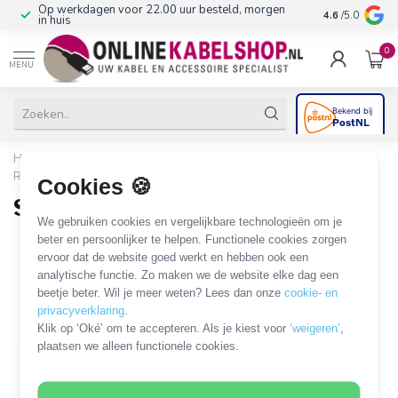
Op werkdagen voor 22.00 uur besteld, morgen
10+
jaar produ
4.6
/5.0
in huis
0
MENU
Home
/
Gereedschap & Reiniging
/
Spuitbussen
/
Reinigingsmiddel
/
Stickerverwijderaar
Cookies 🍪
Stickerverwijderaar
We gebruiken cookies en vergelijkbare technologieën om je
1 PRODUCT
beter en persoonlijker te helpen. Functionele cookies zorgen
ervoor dat de website goed werkt en hebben ook een
analytische functie. Zo maken we de website elke dag een
Filters
SORTEER OP
beetje beter. Wil je meer weten? Lees dan onze
cookie- en
privacyverklaring
.
Klik op ‘Oké’ om te accepteren. Als je kiest voor
‘weigeren’
,
plaatsen we alleen functionele cookies.