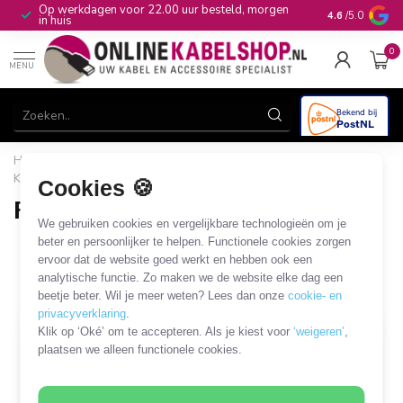
Op werkdagen voor 22.00 uur besteld, morgen
10+
jaar produ
4.6
/5.0
in huis
0
MENU
Home
/
Gereedschap & Reiniging
/
Kabelaccessoires
/
Kabelschoenen
/
Ronde kabelschoen
Cookies 🍪
Ronde kabelschoen
We gebruiken cookies en vergelijkbare technologieën om je
8 PRODUCTEN
beter en persoonlijker te helpen. Functionele cookies zorgen
ervoor dat de website goed werkt en hebben ook een
analytische functie. Zo maken we de website elke dag een
Filters
SORTEER OP
beetje beter. Wil je meer weten? Lees dan onze
cookie- en
privacyverklaring
.
Klik op ‘Oké’ om te accepteren. Als je kiest voor
‘weigeren’
,
plaatsen we alleen functionele cookies.