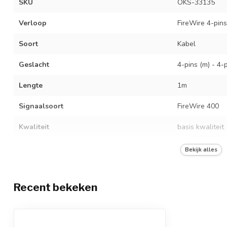
SKU
OKS-33135
Verloop
FireWire 4-pins
Soort
Kabel
Geslacht
4-pins (m) - 4-
Lengte
1m
Signaalsoort
FireWire 400
Kwaliteit
basis kwaliteit
Kleur
zwart
Bekijk alles
Connector
standaard conn
Recent bekeken
Kabelsoort
standaard kabe
Gebruik
data tot 400 Mb