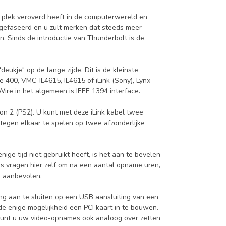
jn plek veroverd heeft in de computerwereld en
gefaseerd en u zult merken dat steeds meer
 Sinds de introductie van Thunderbolt is de
deukje" op de lange zijde. Dit is de kleinste
e 400, VMC-IL4615, IL4615 of iLink (Sony), Lynx
ire in het algemeen is IEEE 1394 interface.
on 2 (PS2). U kunt met deze iLink kabel twee
 tegen elkaar te spelen op twee afzonderlijke
e tijd niet gebruikt heeft, is het aan te bevelen
's vragen hier zelf om na een aantal opname uren,
r aanbevolen.
ing aan te sluiten op een USB aansluiting van een
e enige mogelijkheid een PCI kaart in te bouwen.
 kunt u uw video-opnames ook analoog over zetten