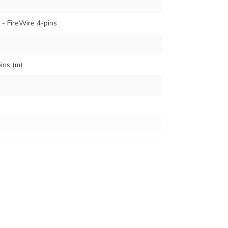
 - FireWire 4-pins
pins (m)
ector
l
it/s