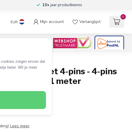
10+
jaar productkennis
0
Mijn account
Verlanglijst
EUR
4.6
/5
06
beoordelingen
e cookies zorgen ervoor dat
tje beter. Wil je meer
400 kabel met 4-pins - 4-pins
en / zwart - 1 meter
- FireWire 4-pins (m)
ersnelheid tot 400 Mbit/s
eding)
Lees meer
.