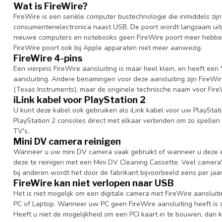
Wat is FireWire?
FireWire is een seriële computer bustechnologie die inmiddels zi
consumentenelectronica naast USB. De poort wordt langzaam uit
nieuwe computers en notebooks geen FireWire poort meer hebben.
FireWire poort ook bij Apple apparaten niet meer aanwezig.
FireWire 4-pins
Een vierpins FireWire aansluiting is maar heel klein, en heeft een "
aansluiting. Andere benamingen voor deze aansluiting zijn FireWir
(Texas Instruments), maar de originele technische naam voor FireW
iLink kabel voor PlayStation 2
U kunt deze kabel ook gebruiken als iLink kabel voor uw PlayStati
PlayStation 2 consoles direct met elkaar verbinden om zo spellen
TV's.
Mini DV camera reinigen
Wanneer u uw mini DV camera vaak gebruikt of wanneer u deze enig
deze te reinigen met een Mini DV Cleaning Cassette. Veel camera
bij anderen wordt het door de fabrikant bijvoorbeeld eens per jaa
FireWire kan niet verlopen naar USB
Het is niet mogelijk om een digitale camera met FireWire aansluit
PC of Laptop. Wanneer uw PC geen FireWire aansluiting heeft is d
Heeft u niet de mogelijkheid om een PCI kaart in te bouwen, dan