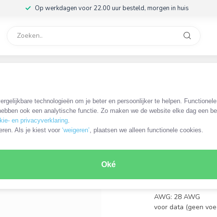
Op werkdagen voor 22.00 uur besteld, morgen in huis
rvice
32
t - 1 meter
rgelijkbare technologieën om je beter en persoonlijker te helpen. Functionel
OKS-33135
ebben ook een analytische functie. Zo maken we de website elke dag een bee
FireWire 
kie- en privacyverklaring
.
connector
eren. Als je kiest voor
‘weigeren’
, plaatsen we alleen functionele cookies.
€6,49
Incl. btw
Oké
FireWire 4-pins (m) 
FireWire 400: doorvo
AWG: 28 AWG
voor data (geen vo