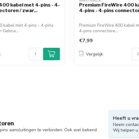
MAXTRACK 
400 kabel met 4-pins - 4-
Premium FireWire 400 k
ectoren / zwar...
4-pins - 4-pins connector
0 kabel met 4-pins - 4-pins
Premium FireWire 400 kabel m
 Gebrui...
4-pins connectore...
€7,99
k
Vergelijk
Heeft u vra
toren
Neem contact
pins aansluitingen te verbinden. Ook wel bekend
Wij helpen u