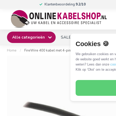
Klantenbeoordeling
9.2/10
Alle categorieën
SALE
Winkel
Klantense
Cookies 🍪
Home
/
FireWire 400 kabel met 4-pins - 4-pins connectoren / zwar
We gebruiken cookies en ve
de website goed werkt en h
weten? Lees dan onze
coo
Klik op ‘Oké’ om te accept