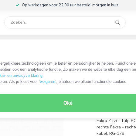
Op werkdagen voor 22.00 uur besteld, morgen in huis
rvice
32
9 - 75 Ohm - 0,30 meter
rgelijkbare technologieën om je beter en persoonlijker te helpen. Functionel
OKS-13095
ebben ook een analytische functie. Zo maken we de website elke dag een bee
Fakra Z (
kie- en privacyverklaring
.
adapter k
eren. Als je kiest voor
‘weigeren’
, plaatsen we alleen functionele cookies.
meter
€11,99
Oké
Incl. btw
Fakra Z (v) - Tulp R
rechte Fakra - rech
kabel: RG-179