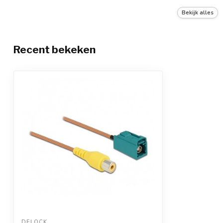
Connector
standaard conn
Bekijk alles
Kabelsoort
RG-179
Recent bekeken
DELOCK