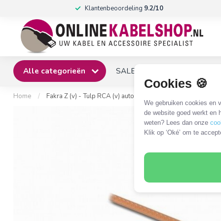
Klantenbeoordeling
9.2/10
Alle categorieën
SALE
Winkel
Klantense
Cookies 🍪
Home
/
Fakra Z (v) - Tulp RCA (v) auto video adapter kabel - RG17
We gebruiken cookies en ve
de website goed werkt en h
weten? Lees dan onze
coo
Klik op ‘Oké’ om te accept