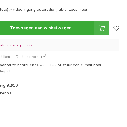
Tulp) > video ingang autoradio (Fakra)
Lees meer
.
Toevoegen aan winkelwagen
ld, dinsdag in huis
lijken
Deel dit product
aantal te bestellen?
of stuur een e-mail naar
klik dan hier
.
shop.nl
ling
9.2/10
tkennis