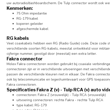
uw autoradio/dashboardscherm. De Tulp connector wordt ook we
Kenmerken:
75 Ohm impedantie
RG-179 kabel
koperen geleider
afgeschermde kabel
RG kabels
Veel coaxkabels hebben een RG (Radio Guide) code. Deze code staa
verschillende soorten RG-kabels, meestal ontwikkeld voor militai
cijferige nummer, gevolgd door (meestal) een extra letter.
Fakra connector
Molex Fakra connectoren worden gebruikt bij coaxiale verbinding
connectoren zijn er in verschillende uitvoeringen met verschillen
passen de verschillende kleuren niet in elkaar. De Fakra connecto
ook bij telecommunicatie en leger/ruimtevaart voor GPS toepassing
Fakra connectoren.
Specificaties Fakra Z (v) - Tulp RCA (v) auto v
connectoren: Fakra Z (vrouwelijk) - Tulp RCA (vrouwelijk)
uitvoering connectoren: rechte Fakra - rechte Tulp RCA
type kabel: RG-179