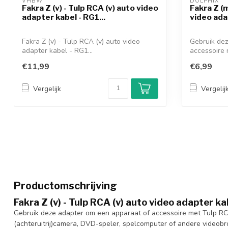
VHBW 
DOLPHIX 
Fakra Z (v) - Tulp RCA (v) auto video
Fakra Z (m
adapter kabel - RG1...
video adap
Fakra Z (v) - Tulp RCA (v) auto video
Gebruik dez
adapter kabel - RG1...
accessoire m
€11,99
€6,99
Vergelijk
Vergelij
Productomschrijving
Fakra Z (v) - Tulp RCA (v) auto video adapter k
Gebruik deze adapter om een apparaat of accessoire met Tulp RC
(achteruitrij)camera, DVD-speler, spelcomputer of andere videobr