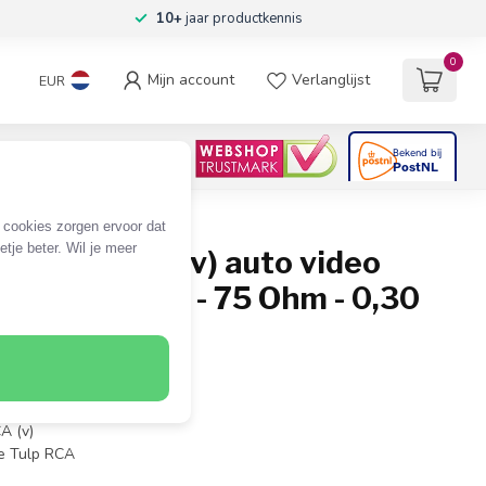
10+
jaar productkennis
0
Mijn account
Verlanglijst
EUR
4.6
/5
06
beoordelingen
e cookies zorgen ervoor dat
tje beter. Wil je meer
v) - Tulp RCA (v) auto video
abel - RG179 - 75 Ohm - 0,30
CA (v)
te Tulp RCA