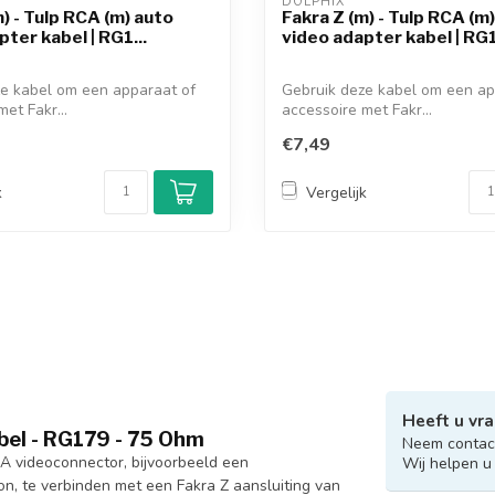
DOLPHIX 
) - Tulp RCA (m) auto
Fakra Z (m) - Tulp RCA (m
ter kabel | RG1...
video adapter kabel | RG1
e kabel om een apparaat of
Gebruik deze kabel om een ap
et Fakr...
accessoire met Fakr...
€7,49
k
Vergelijk
Heeft u vra
abel - RG179 - 75 Ohm
Neem contact
A videoconnector, bijvoorbeeld een
Wij helpen u
on, te verbinden met een Fakra Z aansluiting van