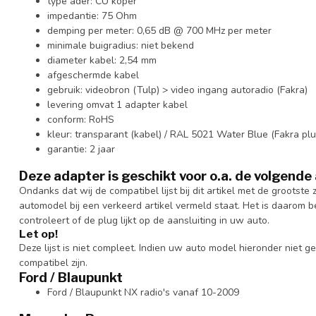
type ader: CU koper
impedantie: 75 Ohm
demping per meter: 0,65 dB @ 700 MHz per meter
minimale buigradius: niet bekend
diameter kabel: 2,54 mm
afgeschermde kabel
gebruik: videobron (Tulp) > video ingang autoradio (Fakra)
levering omvat 1 adapter kabel
conform: RoHS
kleur: transparant (kabel) / RAL 5021 Water Blue (Fakra plu
garantie: 2 jaar
Deze adapter is geschikt voor o.a. de volgende
Ondanks dat wij de compatibel lijst bij dit artikel met de groots
automodel bij een verkeerd artikel vermeld staat. Het is daarom bel
controleert of de plug lijkt op de aansluiting in uw auto.
Let op!
Deze lijst is niet compleet. Indien uw auto model hieronder niet
compatibel zijn.
Ford / Blaupunkt
Ford / Blaupunkt NX radio's vanaf 10-2009