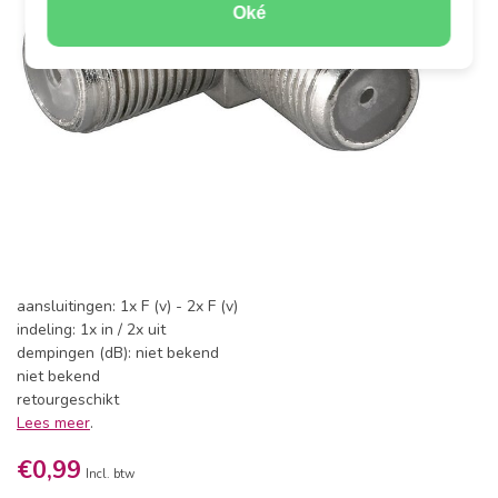
Oké
aansluitingen: 1x F (v) - 2x F (v)
indeling: 1x in / 2x uit
dempingen (dB): niet bekend
niet bekend
retourgeschikt
Lees meer
.
€0,99
Incl. btw