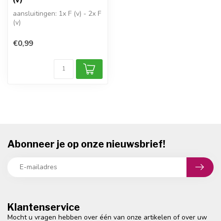
aansluitingen: 1x F (v) - 2x F
(v)
indeling: 1x in / 2x uit
dempingen (dB): ni...
€0,99
Abonneer je op onze nieuwsbrief!
Klantenservice
Mocht u vragen hebben over één van onze artikelen of over uw