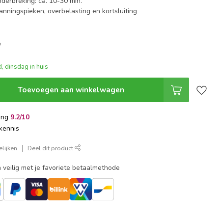
nderbreking: ca. 10-30 min.
anningspieken, overbelasting en kortsluiting
w
, dinsdag in huis
Toevoegen aan winkelwagen
ing
9.2/10
kennis
lijken
Deel dit product
 veilig met je favoriete betaalmethode