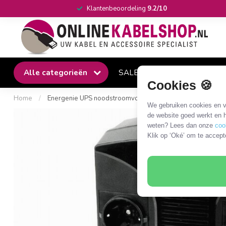
Klantenbeoordeling
9.2/10
Alle categorieën
SALE
Winkel
Klantense
Cookies 🍪
Home
/
Energenie UPS noodstroomvoeding met 4 aansluitingen - 
We gebruiken cookies en ve
de website goed werkt en h
weten? Lees dan onze
coo
Klik op ‘Oké’ om te accept