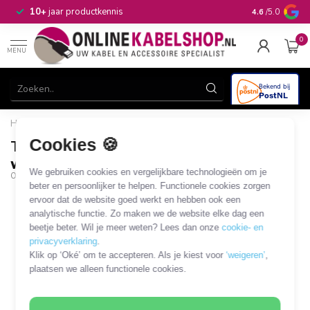
n
10+
jaar productkennis
4.6
/5.0
0
MENU
Home
/
Tulp (v) audio/video connector - plastic / wit
Cookies 🍪
Tulp (v) audio/video connector - plastic /
wit
We gebruiken cookies en vergelijkbare technologieën om je
OKS-01356
beter en persoonlijker te helpen. Functionele cookies zorgen
ervoor dat de website goed werkt en hebben ook een
analytische functie. Zo maken we de website elke dag een
beetje beter. Wil je meer weten? Lees dan onze
cookie- en
privacyverklaring
.
Klik op ‘Oké’ om te accepteren. Als je kiest voor
‘weigeren’
,
plaatsen we alleen functionele cookies.