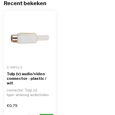
Recent bekeken
S-IMPULS
Tulp (v) audio/video
connector - plastic /
wit
connector: Tulp (v)
type: analoog audio/video
rechte connector
bevestiging: sold...
€0,79