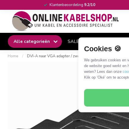
Klantenbeoordeling
9.2/10
Alle categorieën
SALE
Winkel
Klantense
Cookies 🍪
Home
/
DVI-A naar VGA adapter / zwart
We gebruiken cookies en ve
de website goed werkt en h
weten? Lees dan onze
coo
Klik op ‘Oké’ om te accept