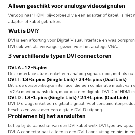
Alleen geschikt voor analoge videosignalen
Verloop naar HDMI, bijvoorbeeld via een adapter of kabel, is nie
adapter of kabel gebruiken.
Wat is DVI?
DVI is een afkorting voor Digital Visual Interface en was oorspron
DVI ook wel als vervanger gezien voor het analoge VGA.
3 verschillende typen DVI connectoren
DVI-A - 12+5-pins
Deze interface stuurt enkel een analoog signaal door, met als nut
DVI-I - 18+5-pins (Single Link) / 24+5-pins (Dual Link)
Dit is de oorspronkelijke interface, die een combinatie maakt va
(VGA) monitor aansluiten, maar ook een digitale DVI-D of HDMI mo
DVI-D - 18+1-pins (Single Link) / 24+1-pins (Dual Link)
DVI-D draagt enkel een digitaal signaal. Veel consumentenproduc
beschikken vaak over een digitale DVI-D uitgang.
Problemen bij het aansluiten
Let op bij de aanschaf van een DVI kabel welk DVI type uw apparaa
DVI-A connector past alleen in een DVI-I aansluiting en niet in ee