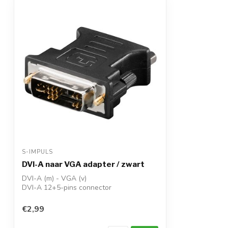
S-IMPULS
DVI-A naar VGA adapter / zwart
DVI-A (m) - VGA (v)
DVI-A 12+5-pins connector
past op DVI-I 24+5-pins aansluitin...
€2,99