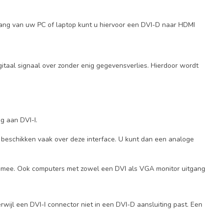
itgang van uw PC of laptop kunt u hiervoor een DVI-D naar HDMI
igitaal signaal over zonder enig gegevensverlies. Hierdoor wordt
g aan DVI-I.
g beschikken vaak over deze interface. U kunt dan een analoge
ich mee. Ook computers met zowel een DVI als VGA monitor uitgang
wijl een DVI-I connector niet in een DVI-D aansluiting past. Een