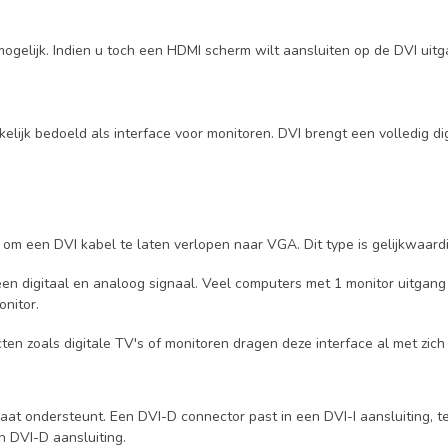
t mogelijk. Indien u toch een HDMI scherm wilt aansluiten op de DVI u
kelijk bedoeld als interface voor monitoren. DVI brengt een volledig d
 om een DVI kabel te laten verlopen naar VGA. Dit type is gelijkwaardi
n een digitaal en analoog signaal. Veel computers met 1 monitor uitgan
nitor.
ten zoals digitale TV's of monitoren dragen deze interface al met z
t ondersteunt. Een DVI-D connector past in een DVI-I aansluiting, ter
n DVI-D aansluiting.