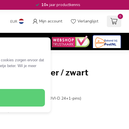
10+
jaar productkennis
0
Mijn account
Verlanglijst
EUR
4.6
/5
06
beoordelingen
e cookies zorgen ervoor dat
tje beter. Wil je meer
ar VGA adapter / zwart
nnector
pins aansluitingen (niet op DVI-D 24+1-pins)
0x1200@60Hz
udio)