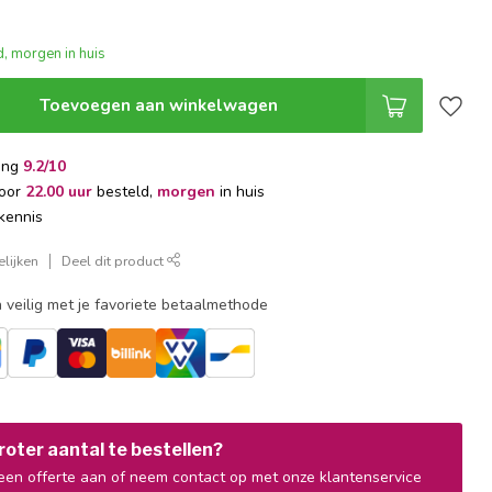
, morgen in huis
Toevoegen aan winkelwagen
ing
9.2/10
voor
22.00 uur
besteld,
morgen
in huis
kennis
lijken
Deel dit product
 veilig met je favoriete betaalmethode
oter aantal te bestellen?
en offerte aan of neem contact op met onze klantenservice