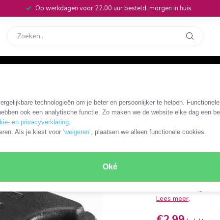
Op werkdagen voor 22.00 uur besteld, morgen in huis
rvice
32
rgelijkbare technologieën om je beter en persoonlijker te helpen. Functionel
OKS-10727
ebben ook een analytische functie. Zo maken we de website elke dag een bee
DVI-A na
kie- en privacyverklaring
.
eren. Als je kiest voor
‘weigeren’
, plaatsen we alleen functionele cookies.
DVI-A (m) - VGA (v)
DVI-A 12+5-pins co
Oké
past op DVI-I 24+5-
resoluties tot 192
alleen video (geen a
Lees meer
.
€2,99