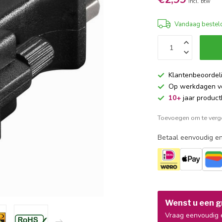
Incl. btw
Vandaag besteld
Klantenbeoordel
Op werkdagen 
10+
jaar product
Toevoegen om te verge
Betaal eenvoudig en
Wenst u een gr
Vraag eenvoudig e