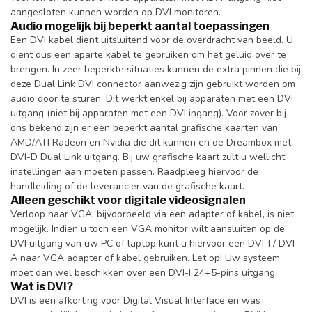
aangesloten kunnen worden op DVI monitoren.
Audio mogelijk bij beperkt aantal toepassingen
Een DVI kabel dient uitsluitend voor de overdracht van beeld. U
dient dus een aparte kabel te gebruiken om het geluid over te
brengen. In zeer beperkte situaties kunnen de extra pinnen die bij
deze Dual Link DVI connector aanwezig zijn gebruikt worden om
audio door te sturen. Dit werkt enkel bij apparaten met een DVI
uitgang (niet bij apparaten met een DVI ingang). Voor zover bij
ons bekend zijn er een beperkt aantal grafische kaarten van
AMD/ATI Radeon en Nvidia die dit kunnen en de Dreambox met
DVI-D Dual Link uitgang. Bij uw grafische kaart zult u wellicht
instellingen aan moeten passen. Raadpleeg hiervoor de
handleiding of de leverancier van de grafische kaart.
Alleen geschikt voor digitale videosignalen
Verloop naar VGA, bijvoorbeeld via een adapter of kabel, is niet
mogelijk. Indien u toch een VGA monitor wilt aansluiten op de
DVI uitgang van uw PC of laptop kunt u hiervoor een DVI-I / DVI-
A naar VGA adapter of kabel gebruiken. Let op! Uw systeem
moet dan wel beschikken over een DVI-I 24+5-pins uitgang.
Wat is DVI?
DVI is een afkorting voor Digital Visual Interface en was