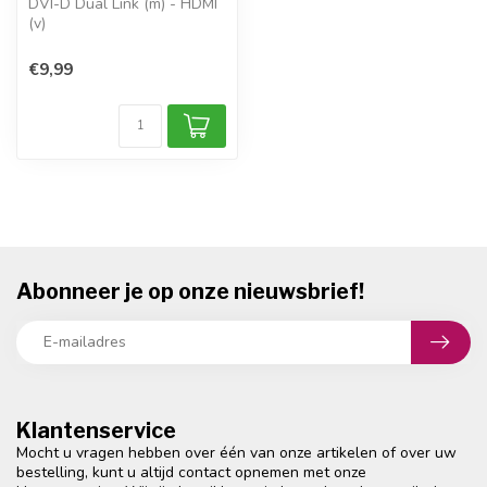
DVI-D Dual Link (m) - HDMI
(v)
DVI-D Dual Link connector
resoluties tot 1920x120...
€9,99
Abonneer je op onze nieuwsbrief!
Klantenservice
Mocht u vragen hebben over één van onze artikelen of over uw
bestelling, kunt u altijd contact opnemen met onze