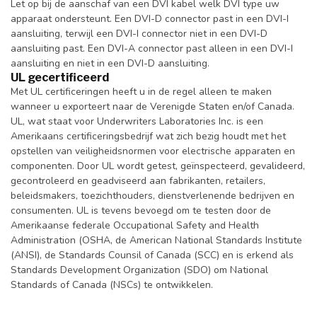
Let op bij de aanschaf van een DVI kabel welk DVI type uw
apparaat ondersteunt. Een DVI-D connector past in een DVI-I
aansluiting, terwijl een DVI-I connector niet in een DVI-D
aansluiting past. Een DVI-A connector past alleen in een DVI-I
aansluiting en niet in een DVI-D aansluiting.
UL gecertificeerd
Met UL certificeringen heeft u in de regel alleen te maken
wanneer u exporteert naar de Verenigde Staten en/of Canada.
UL, wat staat voor Underwriters Laboratories Inc. is een
Amerikaans certificeringsbedrijf wat zich bezig houdt met het
opstellen van veiligheidsnormen voor electrische apparaten en
componenten. Door UL wordt getest, geïnspecteerd, gevalideerd,
gecontroleerd en geadviseerd aan fabrikanten, retailers,
beleidsmakers, toezichthouders, dienstverlenende bedrijven en
consumenten. UL is tevens bevoegd om te testen door de
Amerikaanse federale Occupational Safety and Health
Administration (OSHA, de American National Standards Institute
(ANSI), de Standards Counsil of Canada (SCC) en is erkend als
Standards Development Organization (SDO) om National
Standards of Canada (NSCs) te ontwikkelen.