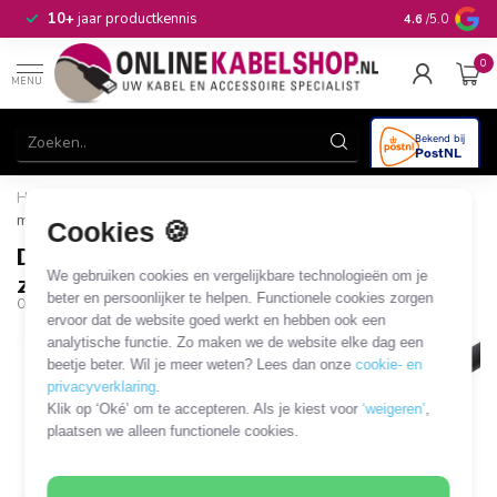
n
10+
jaar productkennis
4.6
/5.0
0
MENU
Home
/
DVI-D Dual Link (m) - HDMI (v) adapter / zwart - 0,15
meter
Cookies 🍪
DVI-D Dual Link (m) - HDMI (v) adapter /
We gebruiken cookies en vergelijkbare technologieën om je
zwart - 0,15 meter
beter en persoonlijker te helpen. Functionele cookies zorgen
OKS-56170
ervoor dat de website goed werkt en hebben ook een
analytische functie. Zo maken we de website elke dag een
beetje beter. Wil je meer weten? Lees dan onze
cookie- en
privacyverklaring
.
Klik op ‘Oké’ om te accepteren. Als je kiest voor
‘weigeren’
,
plaatsen we alleen functionele cookies.