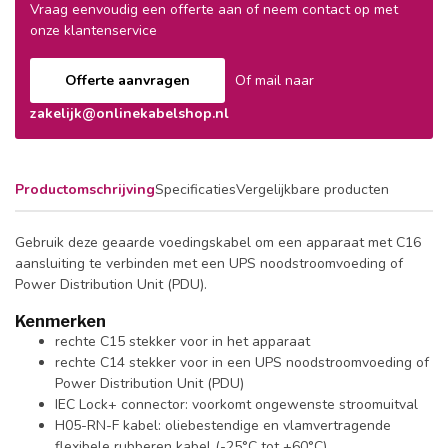
Vraag eenvoudig een offerte aan of neem contact op met
onze klantenservice
Offerte aanvragen
Of mail naar
zakelijk@onlinekabelshop.nl
Productomschrijving
Specificaties
Vergelijkbare producten
Gebruik deze geaarde voedingskabel om een apparaat met C16
aansluiting te verbinden met een UPS noodstroomvoeding of
Power Distribution Unit (PDU).
Kenmerken
rechte C15 stekker voor in het apparaat
rechte C14 stekker voor in een UPS noodstroomvoeding of
Power Distribution Unit (PDU)
IEC Lock+ connector: voorkomt ongewenste stroomuitval
H05-RN-F kabel: oliebestendige en vlamvertragende
flexibele rubberen kabel (-25°C tot +60°C)