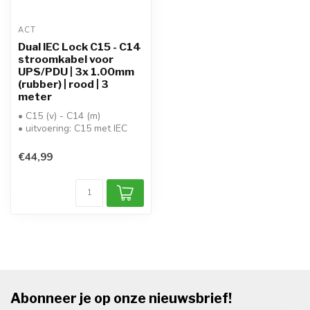
ACT
Dual IEC Lock C15 - C14
stroomkabel voor
UPS/PDU | 3x 1.00mm
(rubber) | rood | 3
meter
• C15 (v) - C14 (m)
• uitvoering: C15 met IEC
Lock+ - C14 met IEC Lock+
Dual Loc...
€44,99
Abonneer je op onze nieuwsbrief!