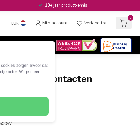
10+
jaar productkennis
0
Mijn account
Verlanglijst
EUR
4.6
/5
06
beoordelingen
e cookies zorgen ervoor dat
tje beter. Wil je meer
stekker - 2 contacten
al) / wit
 7/3 (v)
kers
der schakelaar
 3500W