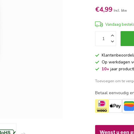
€4,99
Incl. btw
Vandaag besteld
Klantenbeoordel
Op werkdagen 
10+
jaar product
Toevoegen om te verge
Betaal eenvoudig en
Wenst u een gr