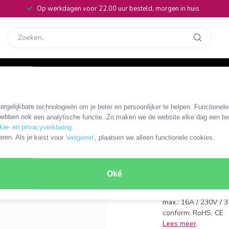
Op werkdagen voor 22.00 uur besteld, morgen in huis
rvice
32
rgelijkbare technologieën om je beter en persoonlijker te helpen. Functionel
OKS-18441
ebben ook een analytische functie. Zo maken we de website elke dag een bee
Doorvoer
kie- en privacyverklaring
.
eren. Als je kiest voor
‘weigeren’
, plaatsen we alleen functionele cookies.
(horizonta
CEE 7/4 (m) - 2x CEE
Oké
voor 2 geaarde stek
doorvoerstekker zon
max.: 16A / 230V /
conform: RoHS, CE
Lees meer
.