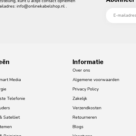
telling, kunt u altijd contact opnemen
ailadres:
info@onlinekabelshop.nl
.
eën
Informatie
o
Over ons
mart Media
Algemene voorwaarden
gie
Privacy Policy
te Telefonie
Zakelijk
uders
Verzendkosten
 Satelliet
Retourneren
stemen
Blogs