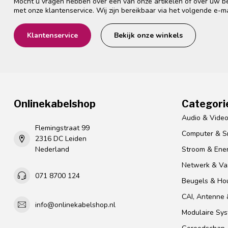
Mocht u vragen hebben over één van onze artikelen of over uw bes
met onze klantenservice. Wij zijn bereikbaar via het volgende e-m
Klantenservice
Bekijk onze winkels
Onlinekabelshop
Categori
Audio & Vide
Flemingstraat 99
Computer & S
2316 DC Leiden
Nederland
Stroom & Ener
Netwerk & Vas
071 8700 124
Beugels & Ho
CAI, Antenne &
info@onlinekabelshop.nl
Modulaire Sy