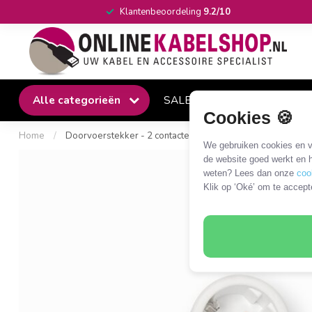
Klantenbeoordeling
9.2/10
Alle categorieën
SALE
Winkel
Klantense
Cookies 🍪
Home
/
Doorvoerstekker - 2 contacten (horizontaal) / wit
We gebruiken cookies en ve
de website goed werkt en h
weten? Lees dan onze
coo
Klik op ‘Oké’ om te accept