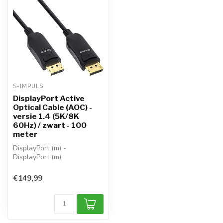
S-IMPULS
DisplayPort Active
Optical Cable (AOC) -
versie 1.4 (5K/8K
60Hz) / zwart - 100
meter
DisplayPort (m) -
DisplayPort (m)
DisplayPort 1.3/1.4 /
HDCP2.2
€149,99
scherm met DSC...