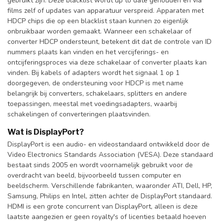
gebruikt zijn. Deze blacklist wordt up to date gehouden en via
films zelf of updates van apparatuur verspreid. Apparaten met
HDCP chips die op een blacklist staan kunnen zo eigenlijk
onbruikbaar worden gemaakt. Wanneer een schakelaar of
converter HDCP ondersteunt, betekent dit dat de controle van ID
nummers plaats kan vinden en het vercijferings- en
ontcijferingsproces via deze schakelaar of converter plaats kan
vinden. Bij kabels of adapters wordt het signaal 1 op 1
doorgegeven, de ondersteuning voor HDCP is met name
belangrijk bij converters, schakelaars, splitters en andere
toepassingen, meestal met voedingsadapters, waarbij
schakelingen of converteringen plaatsvinden.
Wat is DisplayPort?
DisplayPort is een audio- en videostandaard ontwikkeld door de
Video Electronics Standards Association (VESA). Deze standaard
bestaat sinds 2005 en wordt voornamelijk gebruikt voor de
overdracht van beeld, bijvoorbeeld tussen computer en
beeldscherm. Verschillende fabrikanten, waaronder ATI, Dell, HP,
Samsung, Philips en Intel, zitten achter de DisplayPort standaard.
HDMI is een grote concurrent van DisplayPort, alleen is deze
laatste aangezien er geen royalty's of licenties betaald hoeven