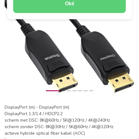
Oké
DisplayPort (m) - DisplayPort (m)
DisplayPort 1.3/1.4 / HDCP2.2
scherm met DSC: 8K@60Hz / 5K@120Hz / 4K@240Hz
scherm zonder DSC: 8K@30Hz / 5K@60Hz / 4K@120Hz
actieve hybride optical fiber kabel (AOC)