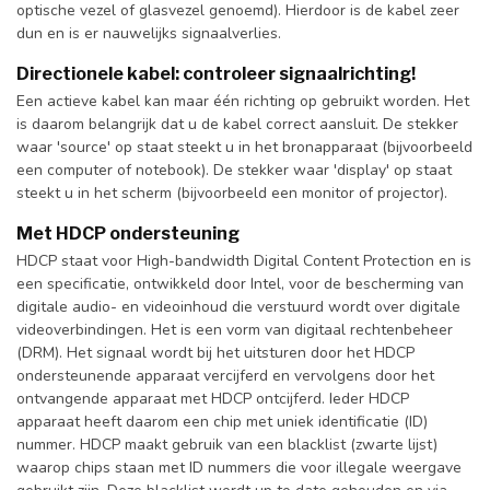
optische vezel of glasvezel genoemd). Hierdoor is de kabel zeer
dun en is er nauwelijks signaalverlies.
Directionele kabel: controleer signaalrichting!
Een actieve kabel kan maar één richting op gebruikt worden. Het
is daarom belangrijk dat u de kabel correct aansluit. De stekker
waar 'source' op staat steekt u in het bronapparaat (bijvoorbeeld
een computer of notebook). De stekker waar 'display' op staat
steekt u in het scherm (bijvoorbeeld een monitor of projector).
Met HDCP ondersteuning
HDCP staat voor High-bandwidth Digital Content Protection en is
een specificatie, ontwikkeld door Intel, voor de bescherming van
digitale audio- en videoinhoud die verstuurd wordt over digitale
videoverbindingen. Het is een vorm van digitaal rechtenbeheer
(DRM). Het signaal wordt bij het uitsturen door het HDCP
ondersteunende apparaat vercijferd en vervolgens door het
ontvangende apparaat met HDCP ontcijferd. Ieder HDCP
apparaat heeft daarom een chip met uniek identificatie (ID)
nummer. HDCP maakt gebruik van een blacklist (zwarte lijst)
waarop chips staan met ID nummers die voor illegale weergave