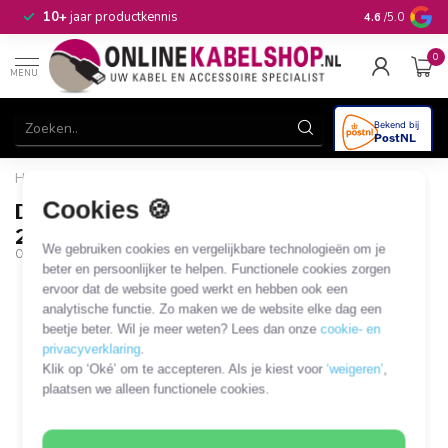
n
10+
jaar productkennis
4.6
/5.0
0
MENU
Home
/
DIN 8pins Movieplug - Composiet 3RCA - 2 meter
Cookies 🍪
DIN 8pins Movieplug - Composiet 3RCA -
2 meter
We gebruiken cookies en vergelijkbare technologieën om je
OKS-00747
beter en persoonlijker te helpen. Functionele cookies zorgen
ervoor dat de website goed werkt en hebben ook een
analytische functie. Zo maken we de website elke dag een
beetje beter. Wil je meer weten? Lees dan onze
cookie- en
privacyverklaring
.
Klik op ‘Oké’ om te accepteren. Als je kiest voor
‘weigeren’
,
plaatsen we alleen functionele cookies.