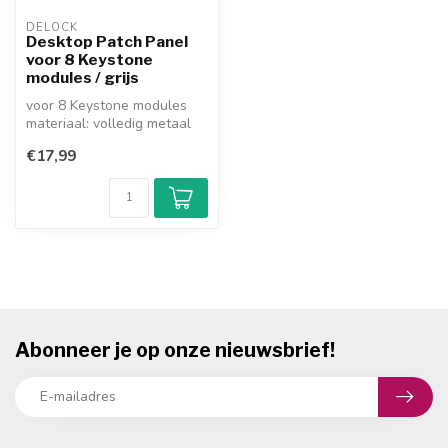
DELOCK
Desktop Patch Panel
voor 8 Keystone
modules / grijs
voor 8 Keystone modules
materiaal: volledig metaal
(incl. aarde kabel)
€17,99
afmetinge...
Abonneer je op onze nieuwsbrief!