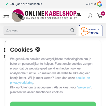
n
10+
jaar productkennis
4.6
/5.0
0
MENU
Home
/
Desktop Patch Panel voor 8 Keystone modules / grijs
Cookies 🍪
Desktop Patch Panel voor 8 Keystone
modules / grijs
We gebruiken cookies en vergelijkbare technologieën om je
OKS-47146
beter en persoonlijker te helpen. Functionele cookies zorgen
ervoor dat de website goed werkt en hebben ook een
analytische functie. Zo maken we de website elke dag een
beetje beter. Wil je meer weten? Lees dan onze
cookie- en
privacyverklaring
.
Klik op ‘Oké’ om te accepteren. Als je kiest voor
‘weigeren’
,
plaatsen we alleen functionele cookies.