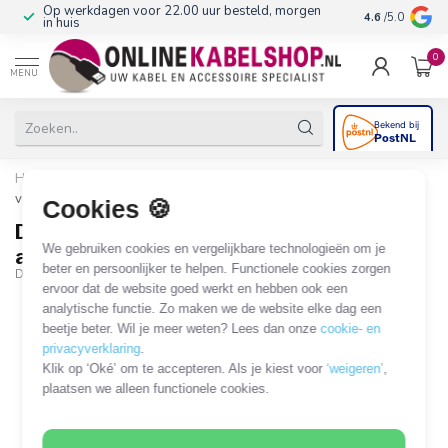
Op werkdagen voor 22.00 uur besteld, morgen
10+
jaar produ
4.6
/5.0
in huis
0
MENU
Home
/
DeLOCK premium VGA splitter 1 naar 2 - actief met USB
voeding / zwart
Cookies 🍪
DeLOCK premium VGA splitter 1 naar 2 -
We gebruiken cookies en vergelijkbare technologieën om je
actief met USB voeding / zwart
beter en persoonlijker te helpen. Functionele cookies zorgen
DLCK-61968
ervoor dat de website goed werkt en hebben ook een
analytische functie. Zo maken we de website elke dag een
beetje beter. Wil je meer weten? Lees dan onze
cookie- en
privacyverklaring
.
Klik op ‘Oké’ om te accepteren. Als je kiest voor
‘weigeren’
,
plaatsen we alleen functionele cookies.