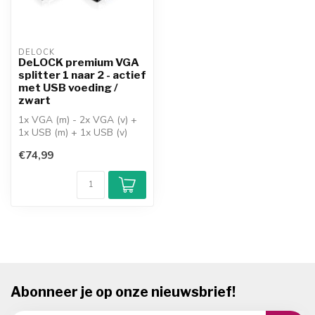
DELOCK
DeLOCK premium VGA
splitter 1 naar 2 - actief
met USB voeding /
zwart
1x VGA (m) - 2x VGA (v) +
1x USB (m) + 1x USB (v)
richting: 1x VGA apparaat >
€74,99
2x...
Abonneer je op onze nieuwsbrief!