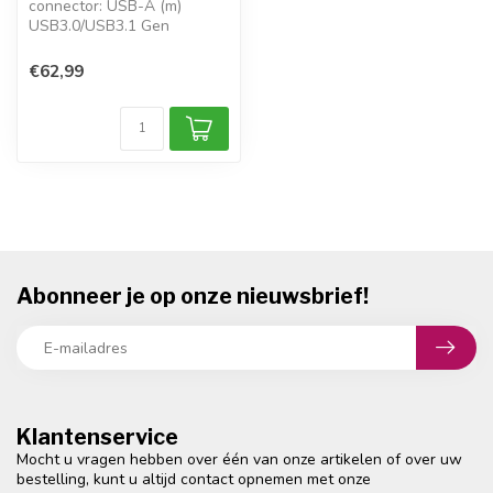
connector: USB-A (m)
USB3.0/USB3.1 Gen
1/USB3.2 Gen 1x1
busgevoed
€62,99
slot 1: XQD2.0...
Abonneer je op onze nieuwsbrief!
Klantenservice
Mocht u vragen hebben over één van onze artikelen of over uw
bestelling, kunt u altijd contact opnemen met onze