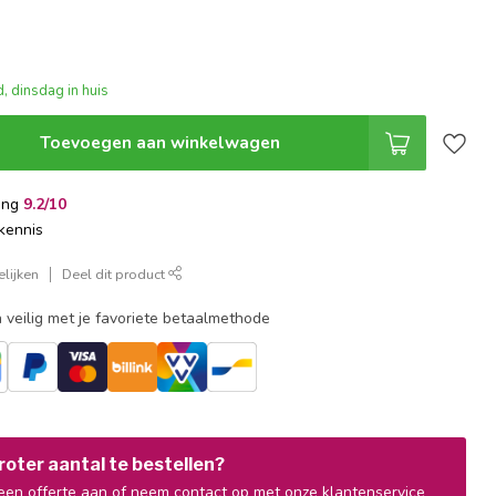
, dinsdag in huis
Toevoegen aan winkelwagen
ing
9.2/10
kennis
lijken
Deel dit product
 veilig met je favoriete betaalmethode
oter aantal te bestellen?
en offerte aan of neem contact op met onze klantenservice