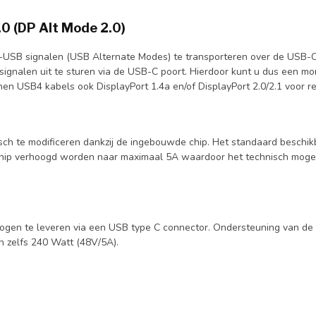
0 (DP Alt Mode 2.0)
t-USB signalen (USB Alternate Modes) te transporteren over de USB-C 
o signalen uit te sturen via de USB-C poort. Hierdoor kunt u dus een
n USB4 kabels ook DisplayPort 1.4a en/of DisplayPort 2.0/2.1 voor re
h te modificeren dankzij de ingebouwde chip. Het standaard beschikb
chip verhoogd worden naar maximaal 5A waardoor het technisch mogel
mogen te leveren via een USB type C connector. Ondersteuning van d
 zelfs 240 Watt (48V/5A).