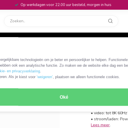
Op werkdagen voor 22.00 uur besteld, morgen in huis
rvice
32
K 60Hz | 2 meter
rgelijkbare technologieën om je beter en persoonlijker te helpen. Functionel
DLCK-81202
ebben ook een analytische functie. Zo maken we de website elke dag een bee
Delock U
kie- en privacyverklaring
.
eren. Als je kiest voor
‘weigeren’
, plaatsen we alleen functionele cookies.
Gbps | PD
• USB-C (m) - USB-C
Oké
• versie: USB4 Gen 
• data: tot 40Gbit/s
• video: tot 8K 60Hz
• stroom/laden: Pow
Lees meer
.