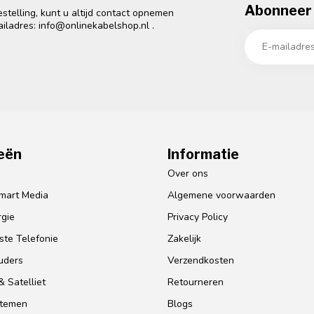
Abonneer 
telling, kunt u altijd contact opnemen
ailadres:
info@onlinekabelshop.nl
.
eën
Informatie
o
Over ons
mart Media
Algemene voorwaarden
gie
Privacy Policy
te Telefonie
Zakelijk
uders
Verzendkosten
 Satelliet
Retourneren
stemen
Blogs