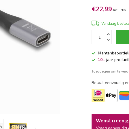
€22,99
Incl. btw
Vandaag besteld
Klantenbeoordel
10+
jaar product
Toevoegen om te verge
Betaal eenvoudig en
Wenst u een gr
Vraag eenvoudig e