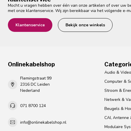
Mocht u vragen hebben over één van onze artikelen of over uw bes
met onze klantenservice. Wij zijn bereikbaar via het volgende e-m
Klantenservice
Bekijk onze winkels
Onlinekabelshop
Categori
Audio & Vide
Flemingstraat 99
Computer & S
2316 DC Leiden
Nederland
Stroom & Ener
Netwerk & Vas
071 8700 124
Beugels & Ho
CAI, Antenne &
info@onlinekabelshop.nl
Modulaire Sy