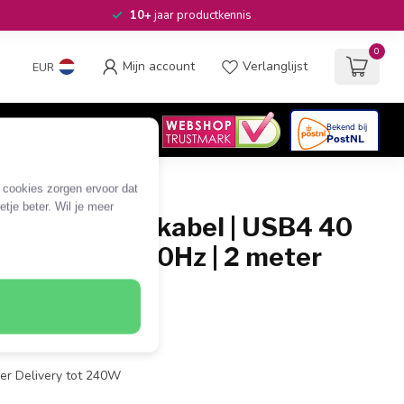
10+
jaar productkennis
0
Mijn account
Verlanglijst
EUR
4.6
/5
06
beoordelingen
e cookies zorgen ervoor dat
tje beter. Wil je meer
SB-C verlengkabel | USB4 40
 240W | 8K 60Hz | 2 meter
 (v)
3x2
er Delivery tot 240W