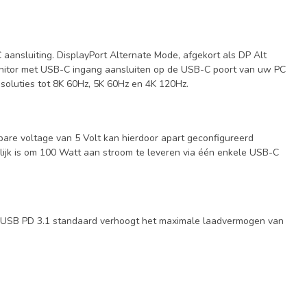
aansluiting. DisplayPort Alternate Mode, afgekort als DP Alt
 monitor met USB-C ingang aansluiten op de USB-C poort van uw PC
soluties tot 8K 60Hz, 5K 60Hz en 4K 120Hz.
are voltage van 5 Volt kan hierdoor apart geconfigureerd
ijk is om 100 Watt aan stroom te leveren via één enkele USB-C
e USB PD 3.1 standaard verhoogt het maximale laadvermogen van