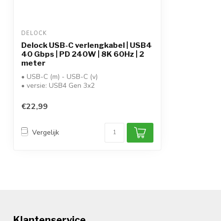
DELOCK
Delock USB-C verlengkabel | USB4
40 Gbps | PD 240W | 8K 60Hz | 2
meter
• USB-C (m) - USB-C (v)
• versie: USB4 Gen 3x2
• data: tot 40Gbit/s
• video: tot...
€22,99
Vergelijk
Klantenservice