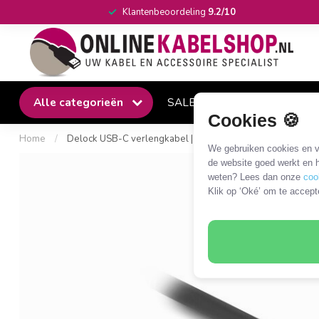
Klantenbeoordeling
9.2/10
Alle categorieën
SALE
Winkel
Klantense
Cookies 🍪
Home
/
Delock USB-C verlengkabel | USB4 40 Gbps | PD 240W | 8
We gebruiken cookies en ve
de website goed werkt en h
weten? Lees dan onze
coo
Klik op ‘Oké’ om te accept