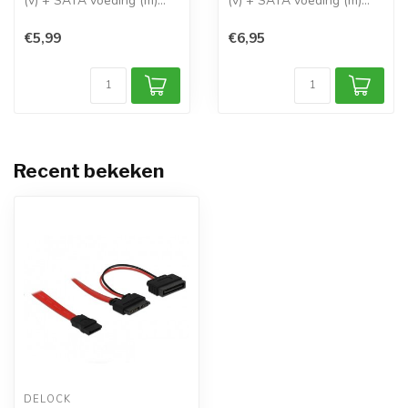
(v) + SATA voeding (m)
(v) + SATA voeding (m)
kabel / ...
kabel / ...
€5,99
€6,95
Recent bekeken
DELOCK