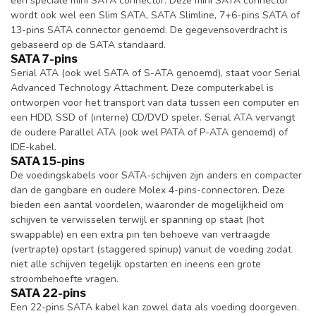
een speciale mini SATA connector. Deze mini SATA connector
wordt ook wel een Slim SATA, SATA Slimline, 7+6-pins SATA of
13-pins SATA connector genoemd. De gegevensoverdracht is
gebaseerd op de SATA standaard.
SATA 7-pins
Serial ATA (ook wel SATA of S-ATA genoemd), staat voor Serial
Advanced Technology Attachment. Deze computerkabel is
ontworpen voor het transport van data tussen een computer en
een HDD, SSD of (interne) CD/DVD speler. Serial ATA vervangt
de oudere Parallel ATA (ook wel PATA of P-ATA genoemd) of
IDE-kabel.
SATA 15-pins
De voedingskabels voor SATA-schijven zijn anders en compacter
dan de gangbare en oudere Molex 4-pins-connectoren. Deze
bieden een aantal voordelen, waaronder de mogelijkheid om
schijven te verwisselen terwijl er spanning op staat (hot
swappable) en een extra pin ten behoeve van vertraagde
(vertrapte) opstart (staggered spinup) vanuit de voeding zodat
niet alle schijven tegelijk opstarten en ineens een grote
stroombehoefte vragen.
SATA 22-pins
Een 22-pins SATA kabel kan zowel data als voeding doorgeven.