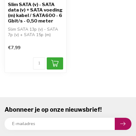
Slim SATA (v) - SATA
data (v) + SATA voeding
(m) kabel / SATA600 - 6
Gbit/s - 0,50 meter
Slim SATA 13p (v) - SATA
7p (v) + SATA 15p (m)
gebruik: moederbord + PC-
voeding ...
€7,99
Abonneer je op onze nieuwsbrief!