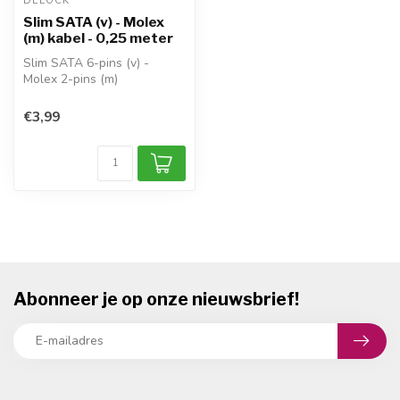
DELOCK
Slim SATA (v) - Molex
(m) kabel - 0,25 meter
Slim SATA 6-pins (v) -
Molex 2-pins (m)
gebruik: PC-voeding (Molex)
> drive (Sli...
€3,99
Abonneer je op onze nieuwsbrief!