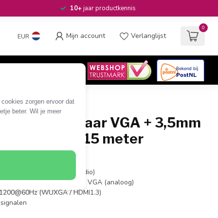
10+
jaar productkennis
0
Mijn account
Verlanglijst
EUR
4.6
/5
06
beoordelingen
e cookies zorgen ervoor dat
tje beter. Wil je meer
icro HDMI naar VGA + 3,5mm
 compact - 0,15 meter
A + 3,5mm (v)
I > VGA (video) + 3,5mm (audio)
g (DAC): HDMI (digitaal) naar VGA (analoog)
0x1200@60Hz (WUXGA / HDMI1.3)
osignalen