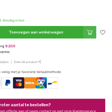
, dinsdag in huis
Toevoegen aan winkelwagen
ing
9.2/10
kennis
lijken
Deel dit product
 veilig met je favoriete betaalmethode
oter aantal te bestellen?
en offerte aan of neem contact op met onze klantenservice