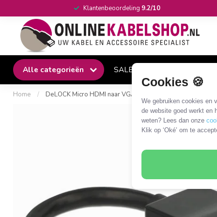
Klantenbeoordeling
9.2/10
Alle categorieën
SALE
Winkel
Klantense
Cookies 🍪
Home
/
DeLOCK Micro HDMI naar VGA + 3,5mm adapter - compact 
We gebruiken cookies en ve
de website goed werkt en h
weten? Lees dan onze
coo
Klik op ‘Oké’ om te accept