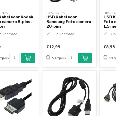
3025 
OKS-66585 
OKS-14
Kabel voor Kodak
USB Kabel voor
USB K
 camera 8-pins -
Samsung Foto camera
Foto c
ter
20-pins
1,5 m
 voorraad
Op voorraad
Op 
9
€12,99
€8,95
gelijk
Vergelijk
Verg