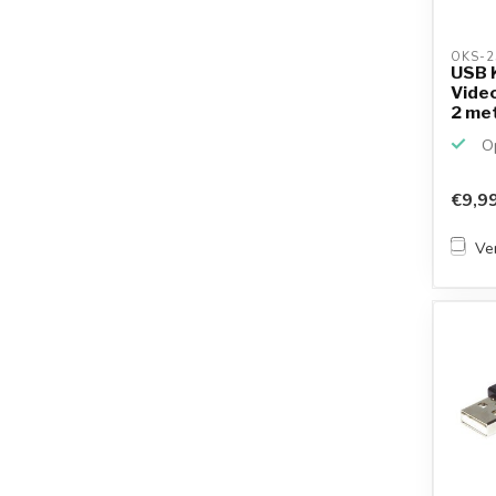
OKS-2
USB 
Video
2 me
Op
€9,9
Ver