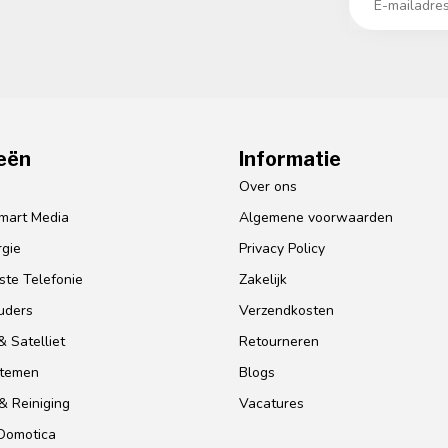
eën
Informatie
o
Over ons
mart Media
Algemene voorwaarden
gie
Privacy Policy
te Telefonie
Zakelijk
uders
Verzendkosten
 Satelliet
Retourneren
stemen
Blogs
& Reiniging
Vacatures
 Domotica