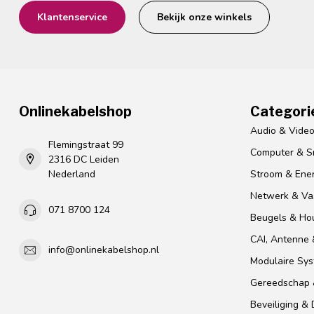
Klantenservice
Bekijk onze winkels
Onlinekabelshop
Categori
Audio & Vide
Flemingstraat 99
Computer & S
2316 DC Leiden
Nederland
Stroom & Ener
Netwerk & Vas
071 8700 124
Beugels & Ho
CAI, Antenne &
info@onlinekabelshop.nl
Modulaire Sy
Gereedschap 
Beveiliging &