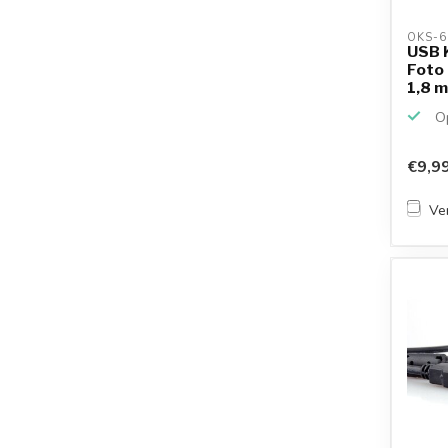
OKS-6
USB 
Foto 
1,8 
Op
€9,9
Ver