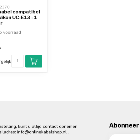
2370 
kabel compatibel
ikon UC-E13 - 1
r
 voorraad
5
gelijk
Abonneer 
telling, kunt u altijd contact opnemen
ailadres:
info@onlinekabelshop.nl
.