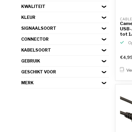
KWALITEIT
KLEUR
CABLE
Camer
SIGNAALSOORT
USB-A
tot 1A
CONNECTOR
Op
KABELSOORT
€4,9
GEBRUIK
Ver
GESCHIKT VOOR
MERK