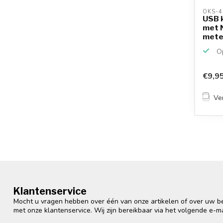
OKS-4
USB 
met N
mete
Op
€9,9
Ver
Klantenservice
Mocht u vragen hebben over één van onze artikelen of over uw bes
met onze klantenservice. Wij zijn bereikbaar via het volgende e-m