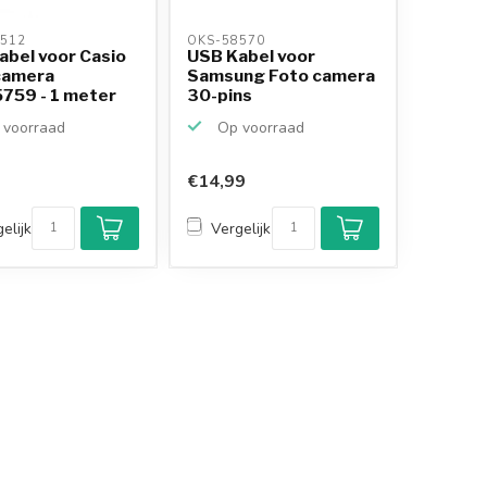
512 
OKS-58570 
abel voor Casio
USB Kabel voor
camera
Samsung Foto camera
759 - 1 meter
30-pins
voorraad
Op voorraad
€14,99
Klantenbeoordeling
9,2/10
elijk
Vergelijk
Achteraf betalen
mogelijk
10+
jaar
productkennis