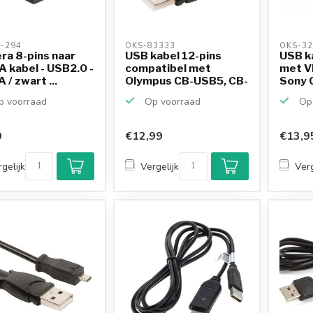
-294 
OKS-83333 
OKS-32
a 8-pins naar
USB kabel 12-pins
USB k
 kabel - USB2.0 -
compatibel met
met V
 / zwart ...
Olympus CB-USB5, CB-
Sony 
USB6...
cam...
 voorraad
Op voorraad
Op 
9
€12,99
€13,9
gelijk
Vergelijk
Verg