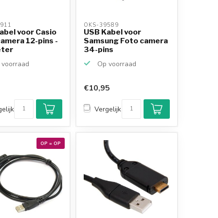
911 
OKS-39589 
abel voor Casio
USB Kabel voor
amera 12-pins -
Samsung Foto camera
eter
34-pins
voorraad
Op voorraad
€10,95
elijk
Vergelijk
OP = OP