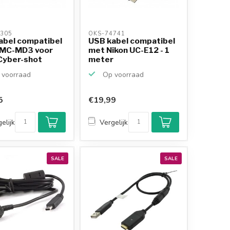
305 
OKS-74741 
abel compatibel
USB kabel compatibel
MC-MD3 voor
met Nikon UC-E12 - 1
Cyber-shot
meter
voorraad
Op voorraad
5
€19,99
elijk
Vergelijk
SALE
SALE