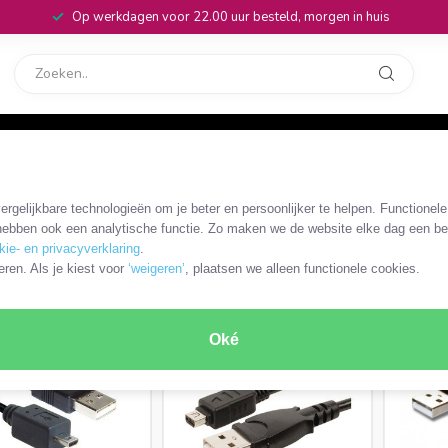
Op werkdagen voor 22.00 uur besteld, morgen in huis
rvice
32
 merkspecifiek
rgelijkbare technologieën om je beter en persoonlijker te helpen. Functionel
fiek
ebben ook een analytische functie. Zo maken we de website elke dag een bee
kie- en privacyverklaring
.
RODUCTEN
eren. Als je kiest voor
‘weigeren’
, plaatsen we alleen functionele cookies.
MEEST VERKOCHT
Oké