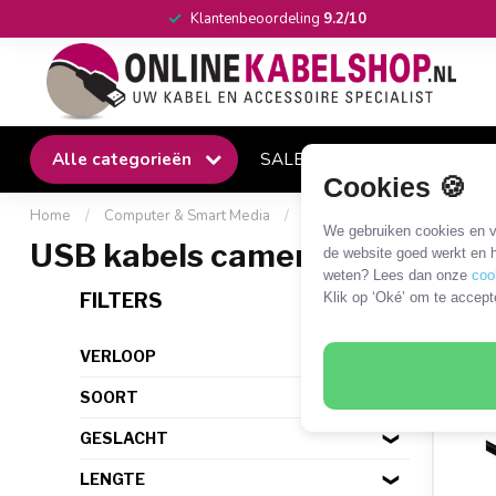
Klantenbeoordeling
9.2/10
Alle categorieën
SALE
Winkel
Klantense
Cookies 🍪
Home
/
Computer & Smart Media
/
USB
/
USB kabels camera
We gebruiken cookies en ve
USB kabels camera merkspeci
de website goed werkt en h
weten? Lees dan onze
coo
13 P
FILTERS
Klik op ‘Oké’ om te accept
VERLOOP
SOORT
GESLACHT
LENGTE