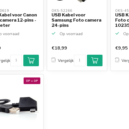
0619 
OKS-52266 
OKS-45
Kabel voor Canon
USB Kabel voor
USB K
camera 12-pins -
Samsung Foto camera
Foto 
meter
24-pins
10235
 voorraad
Op voorraad
Op 
9
€18,99
€9,95
gelijk
Vergelijk
Verg
OP = OP