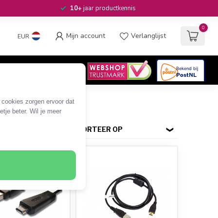
10+
jaar productkennis
0
Mijn account
Verlanglijst
EUR
4.6
/5
06
beoordelingen
e cookies zorgen ervoor dat
tje beter. Wil je meer
SORTEER OP
SALE