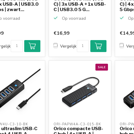
4x USB-A | USB3.0
C) | 3x USB-A + 1x USB-
C) | 4
s | zwart...
C | USB3.0 5 G...
5 Gbps 
 voorraad
Op voorraad
Op 
99
€16,99
€14,9
gelijk
Vergelijk
Verg
SALE
W4U-C3-10-BK 
ORI-PAPW4A-C3-015-BK 
ORI-PW
 ultraslim USB-C
Orico compacte USB-
Orico 
met 4 USB-A
C hub | 4x USB-A |
hub m