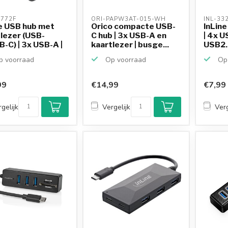
6772F 
ORI-PAPW3AT-015-WH 
INL-33
e USB hub met
Orico compacte USB-
InLine
lezer (USB-
C hub | 3x USB-A en
| 4x U
-C) | 3x USB-A |
kaartlezer | busge...
USB2.
 voorraad
Op voorraad
Op 
99
€14,99
€7,99
gelijk
Vergelijk
Verg