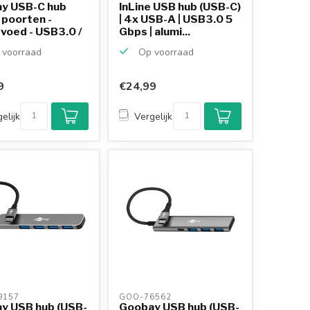
y USB-C hub
InLine USB hub (USB-C)
 poorten -
| 4x USB-A | USB3.0 5
voed - USB3.0 /
Gbps | alumi...
voorraad
Op voorraad
9
€24,99
Klantenbeoordeling
9,2/10
elijk
Vergelijk
Achteraf betalen
mogelijk
10+
jaar
productkennis
157 
GOO-76562 
y USB hub (USB-
Goobay USB hub (USB-