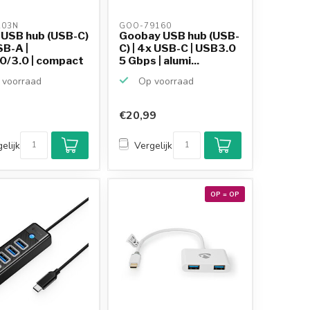
203N 
GOO-79160 
 USB hub (USB-C)
Goobay USB hub (USB-
SB-A |
C) | 4x USB-C | USB3.0
0/3.0 | compact
5 Gbps | alumi...
voorraad
Op voorraad
€20,99
Klantenbeoordeling
9,2/10
elijk
Vergelijk
Achteraf betalen
mogelijk
10+
jaar
productkennis
OP = OP