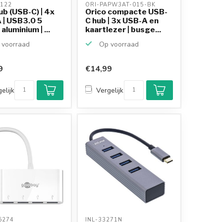
122 
ORI-PAPW3AT-015-BK 
b (USB-C) | 4x
Orico compacte USB-
 | USB3.0 5
C hub | 3x USB-A en
aluminium | ...
kaartlezer | busge...
voorraad
Op voorraad
9
€14,99
elijk
Vergelijk
274 
INL-33271N 