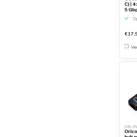
C) | 
5 Gbp
Op
€17,
Ver
ORI-P
Orico
hub 