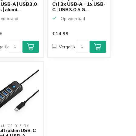
x USB-A | USB3.0
C) | 3x USB-A + 1x USB-
| alumi...
C | USB3.0 5 G...
voorraad
Op voorraad
9
€14,99
elijk
Vergelijk
4U-C3-015-BK 
ultraslim USB-C
et 4 USB-A