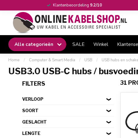
Klantenbeoordeling
9.2/10
Alle categorieën
SALE
Winkel
Klantense
Home
/
Computer & Smart Media
/
USB
/
USB hubs en schak
USB3.0 USB-C hubs / busvoedi
31 P
FILTERS
VERLOOP
SOORT
GESLACHT
LENGTE