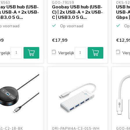
6563 
GOO-79159 
OKS-52
ay USB hub (USB-
Goobay USB hub (USB-
USB hu
2x USB-A + 2x USB-
C) | 2x USB-A + 2x USB-
USB-A
SB3.0 5 G...
C | USB3.0 5 G...
Gbps | 
 voorraad
Op voorraad
Op 
99
€17,99
€12,9
gelijk
Vergelijk
Verg
S1-C2-18-BK 
ORI-PAPW4A-C3-015-WH 
GOO-66