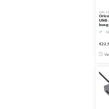
ORI-Y
Oric
USB-
busge
Op
€22,
Ver