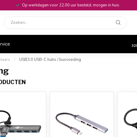
Op werkdagen voor 22.00 uur besteld, morgen in huis
rvice
32
elaars
/
USB3.0 USB-C hubs / busvoeding
ng
RODUCTEN