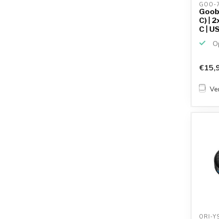
GOO-7
Goob
C) | 
C | U
Op
€15,
Ver
ORI-Y