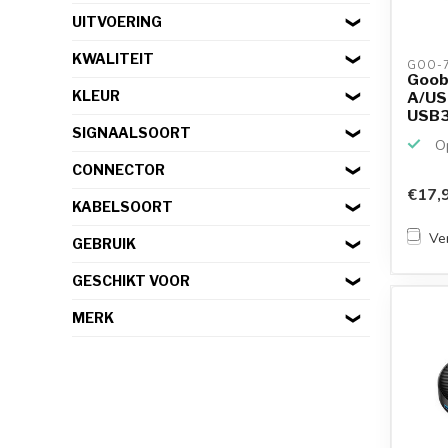
UITVOERING
KWALITEIT
GOO-7
Goob
KLEUR
A/USB
USB3.
SIGNAALSOORT
Op
CONNECTOR
€17,
KABELSOORT
Ver
GEBRUIK
GESCHIKT VOOR
MERK