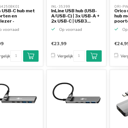
4250BK01 
INL-35399 
ORI-PW
s USB-C hub met
InLine USB hub (USB-
Orico 
orten en
A/USB-C) | 3x USB-A +
hub m
lezer -
2x USB-C | USB3...
poorte
voed -...
 voorraad
Op voorraad
Op 
99
€23,99
€24,9
gelijk
Vergelijk
Verg