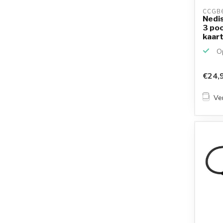
CCGB6
Nedi
3 po
kaart
busge
Op
€24,
Ver