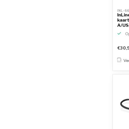
INL-6
InLin
kaart
A/USB
...
Op
€30,
Ver