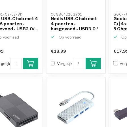
S1-C2-03-BK 
CCGB64220GY01 
GOO-76
o USB-C hub met 4
Nedis USB-C hub met
Gooba
A poorten -
4 poorten -
C) | 4
voed - USB2.0/...
busgevoed - USB3.0 /
5 Gbps 
grij...
 voorraad
Op voorraad
Op 
99
€18,99
€17,9
gelijk
Vergelijk
Verg