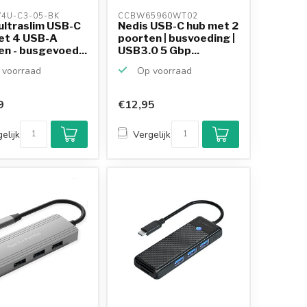
4U-C3-05-BK 
CCBW65960WT02 
ultraslim USB-C
Nedis USB-C hub met 2
et 4 USB-A
poorten | busvoeding |
n - busgevoed...
USB3.0 5 Gbp...
voorraad
Op voorraad
9
€12,95
elijk
Vergelijk