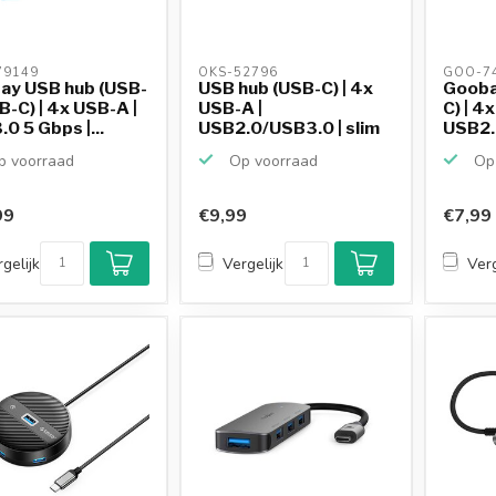
9149 
OKS-52796 
GOO-74
ay USB hub (USB-
USB hub (USB-C) | 4x
Gooba
-C) | 4x USB-A |
USB-A |
C) | 4
0 5 Gbps |...
USB2.0/USB3.0 | slim
USB2.0
design ...
 voorraad
Op voorraad
Op 
99
€9,99
€7,99
gelijk
Vergelijk
Verg