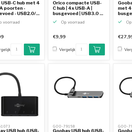
o USB-C hub met 4
Orico compacte USB-
Gooba
A poorten -
C hub | 4x USB-A |
met 4
voed - USB2.0/...
busgevoed | USB3.0 ...
busge
wit...
 voorraad
Op voorraad
Op 
99
€9,99
€27,9
gelijk
Vergelijk
Verg
1073 
GOO-79158 
GOO-79
ay USB hub (USB-
Goobay USB hub (USB-
Gooba