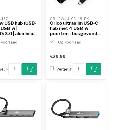
457 
ORI-PW4U-C3-18-BK 
y USB hub (USB-
Orico ultraslim USB-C
x USB-A |
hub met 4 USB-A
/3.0 | aluminiu...
poorten - busgevoed...
voorraad
Op voorraad
€29,99
elijk
Vergelijk