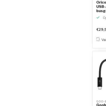
Oric
USB-
busge
Op
€29,
Ver
GOO-6
Goob