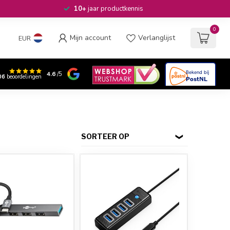
10+
jaar productkennis
0
Mijn account
Verlanglijst
EUR
4.6
/5
06
beoordelingen
SORTEER OP