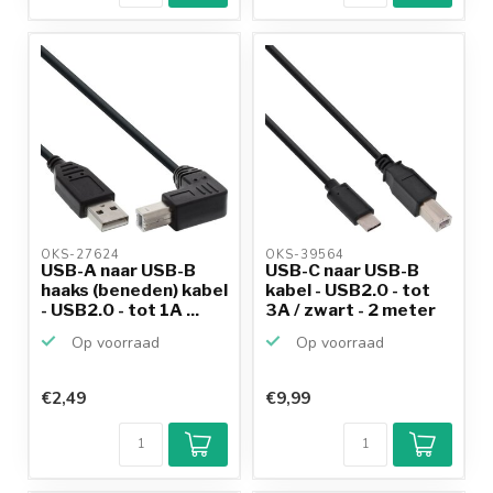
OKS-27624 
OKS-39564 
USB-A naar USB-B
USB-C naar USB-B
haaks (beneden) kabel
kabel - USB2.0 - tot
- USB2.0 - tot 1A ...
3A / zwart - 2 meter
Op voorraad
Op voorraad
€2,49
€9,99
Klantenbeoordeling
9,2/10
Achteraf
betalen mogelijk
10+
jaar