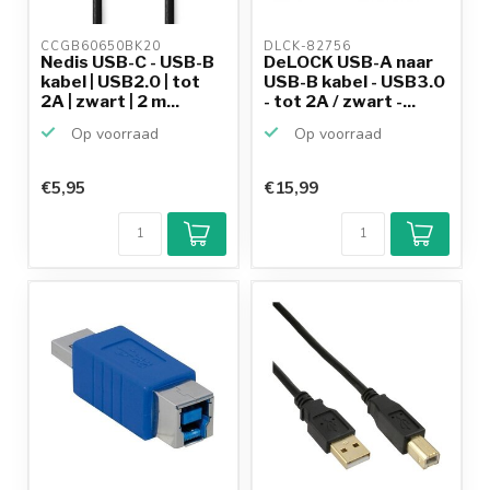
CCGB60650BK20 
DLCK-82756 
Nedis USB-C - USB-B
DeLOCK USB-A naar
kabel | USB2.0 | tot
USB-B kabel - USB3.0
2A | zwart | 2 m...
- tot 2A / zwart -...
Op voorraad
Op voorraad
€5,95
€15,99
Klantenbeoordeling
9,2/10
Achteraf
betalen mogelijk
10+
jaar
productkennis