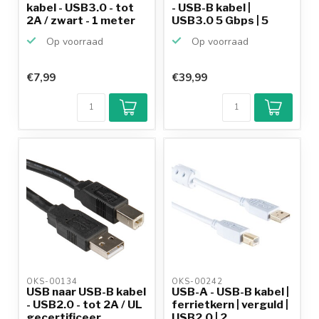
kabel - USB3.0 - tot
- USB-B kabel |
2A / zwart - 1 meter
USB3.0 5 Gbps | 5
meter
Op voorraad
Op voorraad
€7,99
€39,99
OKS-00134 
OKS-00242 
USB naar USB-B kabel
USB-A - USB-B kabel |
- USB2.0 - tot 2A / UL
ferrietkern | verguld |
gecertificeer...
USB2.0 | 2,...