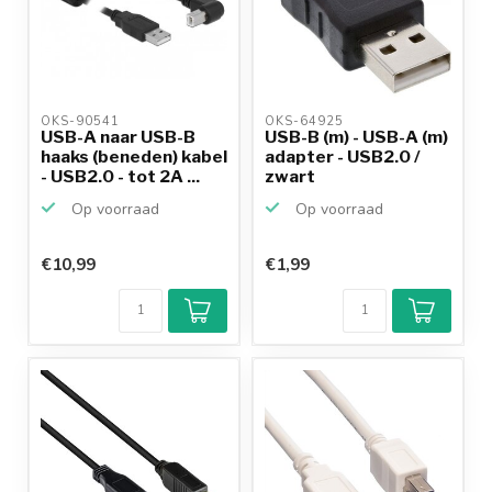
OKS-90541 
OKS-64925 
USB-A naar USB-B
USB-B (m) - USB-A (m)
haaks (beneden) kabel
adapter - USB2.0 /
- USB2.0 - tot 2A ...
zwart
Op voorraad
Op voorraad
€10,99
€1,99
Klantenbeoordeling
9,2/10
Achteraf
betalen mogelijk
10+
jaar
productkennis