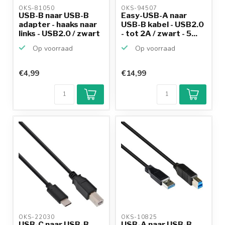
OKS-81050 
OKS-94507 
USB-B naar USB-B
Easy-USB-A naar
adapter - haaks naar
USB-B kabel - USB2.0
links - USB2.0 / zwart
- tot 2A / zwart - 5...
Op voorraad
Op voorraad
€4,99
€14,99
OKS-22030 
OKS-10825 
USB-C naar USB-B
USB-A naar USB-B