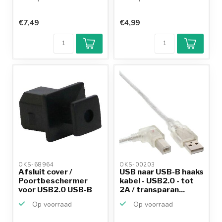
€7,49
€4,99
OKS-68964 
OKS-00203 
Afsluit cover /
USB naar USB-B haaks
Poortbeschermer
kabel - USB2.0 - tot
voor USB2.0 USB-B
2A / transparan...
(v) poo...
Op voorraad
Op voorraad