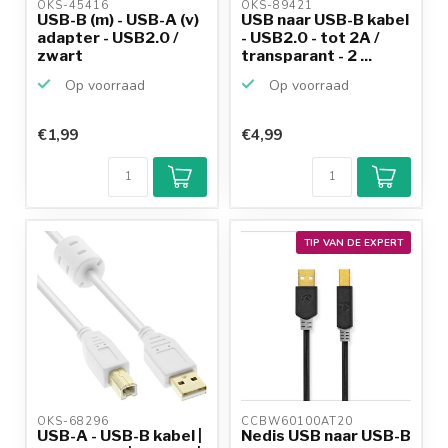
OKS-45416 
OKS-89421 
USB-B (m) - USB-A (v)
USB naar USB-B kabel
adapter - USB2.0 /
- USB2.0 - tot 2A /
zwart
transparant - 2 ...
Op voorraad
Op voorraad
€1,99
€4,99
TIP VAN DE EXPERT
OKS-68296 
CCBW60100AT20 
USB-A - USB-B kabel |
Nedis USB naar USB-B