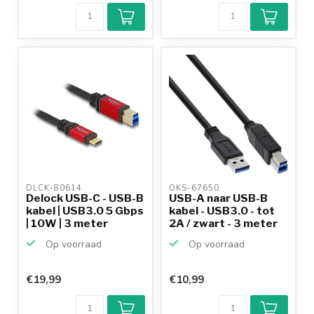
9,2/10
Achteraf
betalen mogelijk
10+
jaar
productkennis
DLCK-80614 
OKS-67650 
Delock USB-C - USB-B
USB-A naar USB-B
kabel | USB3.0 5 Gbps
kabel - USB3.0 - tot
| 10W | 3 meter
2A / zwart - 3 meter
Op voorraad
Op voorraad
€19,99
€10,99