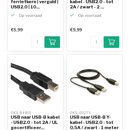
ferrietkern | verguld |
kabel - USB2.0 - tot
USB2.0 | 10...
2A / zwart - 2 ...
Op voorraad
Op voorraad
€5,99
€9,99
Klantenbeoordeling
9,2/10
Achteraf
betalen mogelijk
10+
jaar
productkennis
OKS-84955 
OKS-00273 
USB naar USB-B kabel
USB naar USB-B Y-
- USB2.0 - tot 2A / UL
kabel - USB2.0 - tot
gecertificeer...
0,5A / zwart - 1 meter