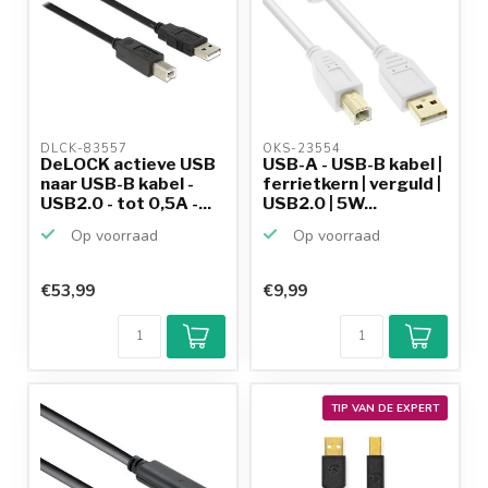
DLCK-83557 
OKS-23554 
DeLOCK actieve USB
USB-A - USB-B kabel |
naar USB-B kabel -
ferrietkern | verguld |
USB2.0 - tot 0,5A -...
USB2.0 | 5W...
Op voorraad
Op voorraad
€53,99
€9,99
TIP VAN DE EXPERT