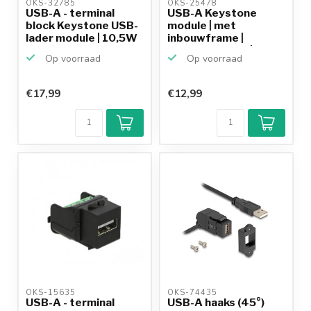
OKS-32785 
OKS-25478 
USB-A - terminal
USB-A Keystone
block Keystone USB-
module | met
lader module | 10,5W
inbouwframe |
...
USB3.0 5 Gbps |...
Op voorraad
Op voorraad
€17,99
€12,99
OKS-15635 
OKS-74435 
USB-A - terminal
USB-A haaks (45°)