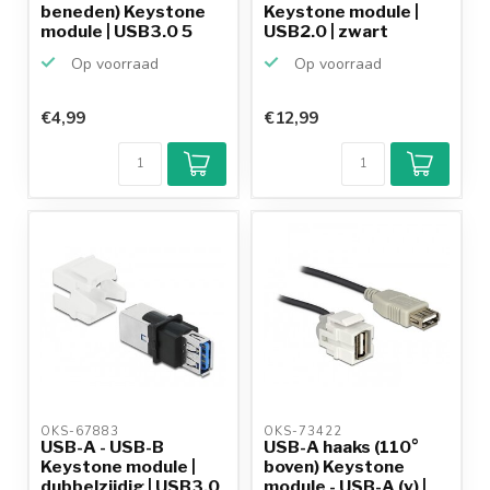
beneden) Keystone
Keystone module |
module | USB3.0 5
USB2.0 | zwart
Gbps...
Op voorraad
Op voorraad
€4,99
€12,99
OKS-67883 
OKS-73422 
USB-A - USB-B
USB-A haaks (110°
Keystone module |
boven) Keystone
dubbelzijdig | USB3.0
module - USB-A (v) |