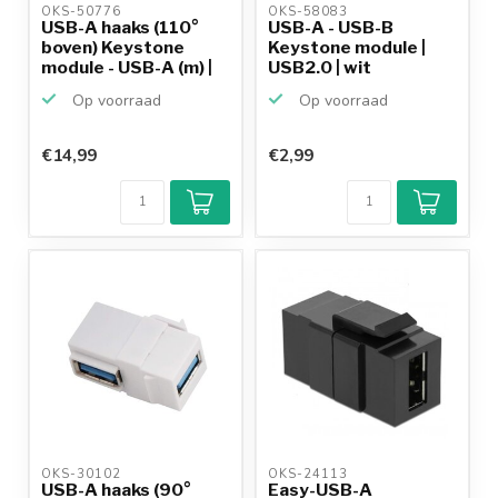
OKS-50776 
OKS-58083 
USB-A haaks (110°
USB-A - USB-B
boven) Keystone
Keystone module |
module - USB-A (m) |
USB2.0 | wit
US...
Op voorraad
Op voorraad
€14,99
€2,99
Klantenbeoordeling
9,2/10
Achteraf
betalen mogelijk
10+
jaar
productkennis
OKS-30102 
OKS-24113 
USB-A haaks (90°
Easy-USB-A