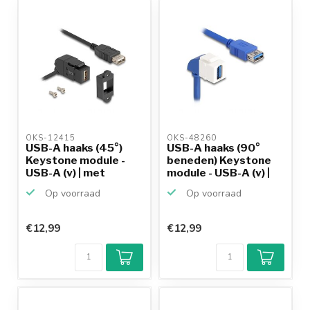
OKS-12415 
OKS-48260 
USB-A haaks (45°)
USB-A haaks (90°
Keystone module -
beneden) Keystone
USB-A (v) | met
module - USB-A (v) |
inbou...
U...
Op voorraad
Op voorraad
€12,99
€12,99
Klantenbeoordeling
9,2/10
Achteraf
betalen mogelijk
10+
jaar
productkennis