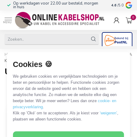
n
10+
jaar productkennis
4.6
/5.0
0
MENU
Home
/
Computer & Smart Media
/
USB
/
USB-A
/
USB-A
Keystone modules
Cookies 🍪
USB-A Keystone modules
We gebruiken cookies en vergelijkbare technologieën om je
40 PRODUCTEN
beter en persoonlijker te helpen. Functionele cookies zorgen
ervoor dat de website goed werkt en hebben ook een
analytische functie. Zo maken we de website elke dag een
Filters
SORTEER OP
beetje beter. Wil je meer weten? Lees dan onze
cookie- en
privacyverklaring
.
Klik op ‘Oké’ om te accepteren. Als je kiest voor
‘weigeren’
,
SALE
plaatsen we alleen functionele cookies.