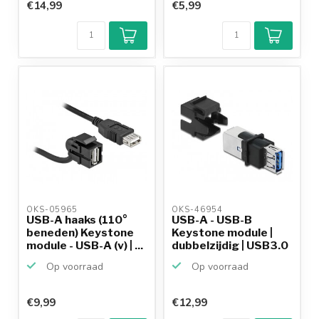
€14,99
€5,99
OKS-05965 
OKS-46954 
USB-A haaks (110°
USB-A - USB-B
beneden) Keystone
Keystone module |
module - USB-A (v) | ...
dubbelzijdig | USB3.0
5 G...
Op voorraad
Op voorraad
€9,99
€12,99