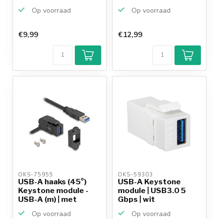
Op voorraad
Op voorraad
€9,99
€12,99
Klantenbeoordeling
9,2/10
Achteraf
betalen mogelijk
10+
jaar
productkennis
OKS-75955 
OKS-59303 
USB-A haaks (45°)
USB-A Keystone
Keystone module -
module | USB3.0 5
USB-A (m) | met
Gbps | wit
inbou...
Op voorraad
Op voorraad