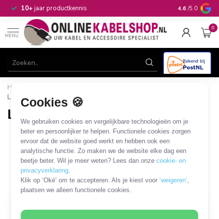
n
10+
jaar productkennis
4.6
/5.0
0
MENU
Home
/
Computer & Smart Media
/
Printerinkt en papier
/
Lamineren
Cookies 🍪
Lamineren
We gebruiken cookies en vergelijkbare technologieën om je
beter en persoonlijker te helpen. Functionele cookies zorgen
Lamineermachine
Lamineerfolie
ervoor dat de website goed werkt en hebben ook een
analytische functie. Zo maken we de website elke dag een
3 PRODUCTEN
beetje beter. Wil je meer weten? Lees dan onze
cookie- en
privacyverklaring
.
Filters
SORTEER OP
Klik op ‘Oké’ om te accepteren. Als je kiest voor
‘weigeren’
,
plaatsen we alleen functionele cookies.