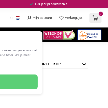
10+
jaar productkennis
0
Mijn account
Verlanglijst
EUR
4.6
/5
06
beoordelingen
e cookies zorgen ervoor dat
tje beter. Wil je meer
SORTEER OP