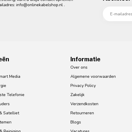
ailadres:
info@onlinekabelshop.nl
.
eën
Informatie
o
Over ons
mart Media
Algemene voorwaarden
gie
Privacy Policy
te Telefonie
Zakelijk
uders
Verzendkosten
 Satelliet
Retourneren
stemen
Blogs
& Reiniging
Vacatures