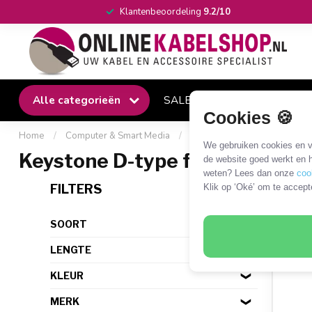
Klantenbeoordeling
9.2/10
Alle categorieën
SALE
Winkel
Klantense
Cookies 🍪
Home
/
Computer & Smart Media
/
Keystone
/
Keystone outl
We gebruiken cookies en ve
Keystone D-type frame
de website goed werkt en h
weten? Lees dan onze
coo
1 PR
FILTERS
Klik op ‘Oké’ om te accept
SOORT
LENGTE
KLEUR
MERK