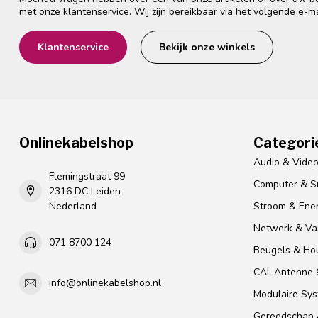
met onze klantenservice. Wij zijn bereikbaar via het volgende e-m
Klantenservice
Bekijk onze winkels
Onlinekabelshop
Categori
Audio & Vide
Flemingstraat 99
Computer & S
2316 DC Leiden
Nederland
Stroom & Ener
Netwerk & Vas
071 8700 124
Beugels & Ho
CAI, Antenne &
info@onlinekabelshop.nl
Modulaire Sy
Gereedschap 