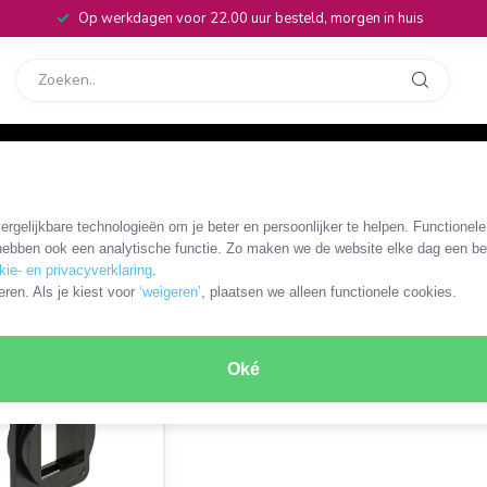
Op werkdagen voor 22.00 uur besteld, morgen in huis
rvice
32
ets
/
Keystone D-type frame
rgelijkbare technologieën om je beter en persoonlijker te helpen. Functionel
ebben ook een analytische functie. Zo maken we de website elke dag een bee
kie- en privacyverklaring
.
ODUCT
eren. Als je kiest voor
‘weigeren’
, plaatsen we alleen functionele cookies.
Oké