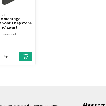
5230 
pe montage
e voor 1 Keystone
e / zwart
 voorraad
9
gelijk
Abonneer 
telling, kunt u altijd contact opnemen