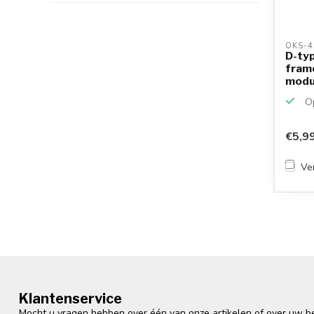
OKS-4
D-ty
fram
modul
Op
€5,9
Ver
Klantenservice
Mocht u vragen hebben over één van onze artikelen of over uw bes