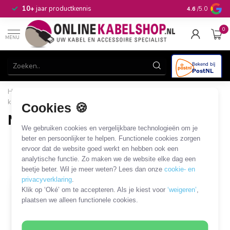
n
10+
jaar productkennis
4.6
/5.0
0
MENU
Home
/
Computer & Smart Media
/
I/O kaarten
/
MiniPCIe
kaarten
/
Netwerk MiniPCIe kaarten
Cookies 🍪
Netwerk MiniPCIe kaarten
We gebruiken cookies en vergelijkbare technologieën om je
1 PRODUCT
beter en persoonlijker te helpen. Functionele cookies zorgen
ervoor dat de website goed werkt en hebben ook een
analytische functie. Zo maken we de website elke dag een
Filters
SORTEER OP
beetje beter. Wil je meer weten? Lees dan onze
cookie- en
privacyverklaring
.
Klik op ‘Oké’ om te accepteren. Als je kiest voor
‘weigeren’
,
plaatsen we alleen functionele cookies.