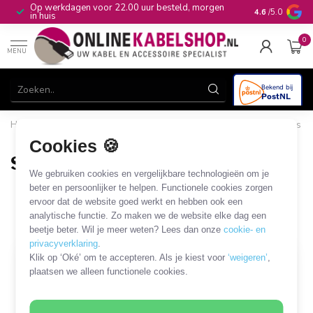
Op werkdagen voor 22.00 uur besteld, morgen
10+
jaar produ
4.6
/5.0
in huis
0
MENU
Home
/
Computer & Smart Media
/
HDD/SSD en overige drives
/
SATA voedingskabels en adapters
/
SATA 15-pins - Floppy
Cookies 🍪
SATA 15-pins - Floppy
We gebruiken cookies en vergelijkbare technologieën om je
14 PRODUCTEN
beter en persoonlijker te helpen. Functionele cookies zorgen
ervoor dat de website goed werkt en hebben ook een
analytische functie. Zo maken we de website elke dag een
Filters
SORTEER OP
beetje beter. Wil je meer weten? Lees dan onze
cookie- en
privacyverklaring
.
Klik op ‘Oké’ om te accepteren. Als je kiest voor
‘weigeren’
,
plaatsen we alleen functionele cookies.