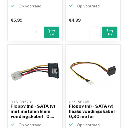
Op voorraad
Op voorraad
€5,99
€4,99
Klantenbeoordeling
9,2/10
Achteraf
betalen mogelijk
10+
jaar
productkennis
OKS-38523 
OKS-58768 
Floppy (m) - SATA (v)
Floppy (m) - SATA (v)
met metalen klem
haaks voedingskabel -
voedingskabel - 0,...
0,30 meter
Op voorraad
Op voorraad