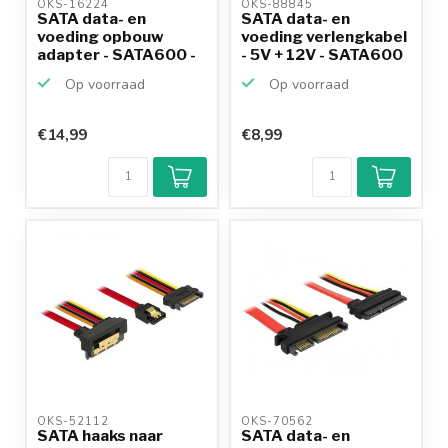
OKS-16224 
OKS-88845 
SATA data- en
SATA data- en
voeding opbouw
voeding verlengkabel
adapter - SATA600 -
- 5V + 12V - SATA600
6 Gbit/s...
-...
Op voorraad
Op voorraad
€14,99
€8,99
OKS-52112 
OKS-70562 
SATA haaks naar
SATA data- en