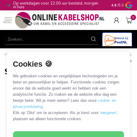
n
10+
jaar productkennis
4.6
/5.0
0
MENU
Home
/
Computer & Smart Media
/
HDD/SSD en overige drives
/
SATA datakabels en adapters
/
SATA 22-pins - SATA 22-pins
Cookies 🍪
SATA 22-pins - SATA 22-pins
We gebruiken cookies en vergelijkbare technologieën om je
17 PRODUCTEN
beter en persoonlijker te helpen. Functionele cookies zorgen
ervoor dat de website goed werkt en hebben ook een
analytische functie. Zo maken we de website elke dag een
Filters
SORTEER OP
beetje beter. Wil je meer weten? Lees dan onze
cookie- en
privacyverklaring
.
Klik op ‘Oké’ om te accepteren. Als je kiest voor
‘weigeren’
,
plaatsen we alleen functionele cookies.