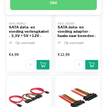
Oké
OKS-96952 
OKS-28397 
SATA data- en
SATA data- en
voeding verlengkabel
voeding adapter -
- 3,3V + 5V + 12V -
haaks naar beneden -
SA...
SATA...
Op voorraad
Op voorraad
€4,99
€12,99