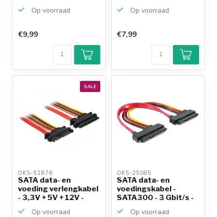
SATA600 - 6...
-...
Op voorraad
Op voorraad
€9,99
€7,99
Klantenbeoordeling
9,2/10
Achteraf
betalen mogelijk
10+
jaar
productkennis
SALE
OKS-51876 
OKS-25085 
SATA data- en
SATA data- en
voeding verlengkabel
voedingskabel -
- 3,3V + 5V + 12V -
SATA300 - 3 Gbit/s -
SA...
0,20 m...
Op voorraad
Op voorraad