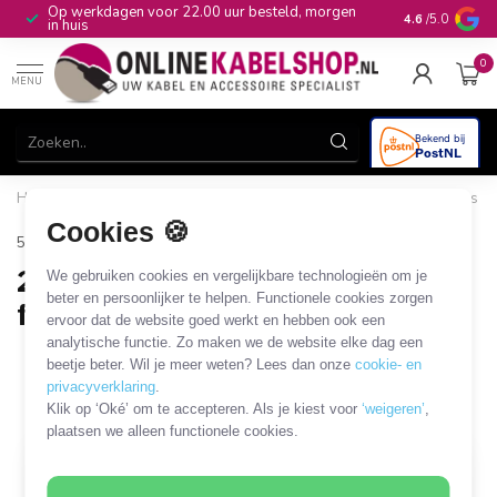
Op werkdagen voor 22.00 uur besteld, morgen
10+
jaar produ
4.6
/5.0
in huis
0
MENU
Home
/
Computer & Smart Media
/
HDD/SSD en overige drives
/
Montage frame, caddy en mobile rack
/
2,5''/3,5'' drive naar
Cookies 🍪
5,25'' slot frame
2,5''/3,5'' drive naar 5,25'' slot
We gebruiken cookies en vergelijkbare technologieën om je
beter en persoonlijker te helpen. Functionele cookies zorgen
frame
ervoor dat de website goed werkt en hebben ook een
analytische functie. Zo maken we de website elke dag een
4 PRODUCTEN
beetje beter. Wil je meer weten? Lees dan onze
cookie- en
privacyverklaring
.
Filters
SORTEER OP
Klik op ‘Oké’ om te accepteren. Als je kiest voor
‘weigeren’
,
plaatsen we alleen functionele cookies.