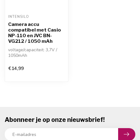
INTENSILO
Camera accu
compatibel met Casio
NP-110 en JVC BN-
VG212 / 1050 mAh
voltage/capaciteit: 3,7V /
1050mAh
technologie: Li-ion
vervangt Casio NP-110 en ...
€14,99
Abonneer je op onze nieuwsbrief!