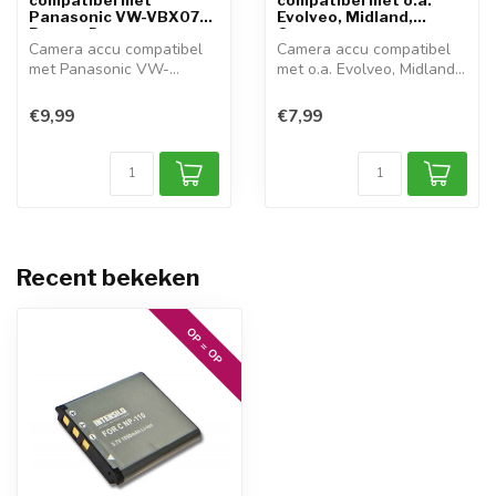
compatibel met
compatibel met o.a.
Panasonic VW-VBX070,
Evolveo, Midland,
Pentax D-...
Qumox, ...
Camera accu compatibel
Camera accu compatibel
met Panasonic VW-
met o.a. Evolveo, Midland,
VBX070, Pentax D-...
Qumox, ...
€9,99
€7,99
Recent bekeken
OP = OP