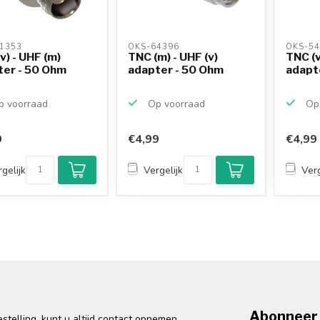
1353 
OKS-64396 
OKS-54
v) - UHF (m)
TNC (m) - UHF (v)
TNC (v
ter - 50 Ohm
adapter - 50 Ohm
adapt
 voorraad
Op voorraad
Op 
9
€4,99
€4,99
gelijk
Vergelijk
Verg
Abonneer 
telling, kunt u altijd contact opnemen