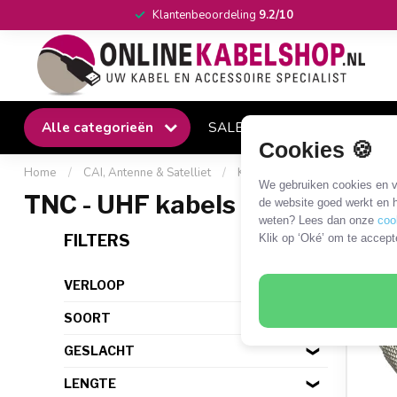
Klantenbeoordeling
9.2/10
Alle categorieën
SALE
Winkel
Klantense
Cookies 🍪
Home
/
CAI, Antenne & Satelliet
/
Kabels en adapters
/
TNC /
We gebruiken cookies en ve
TNC - UHF kabels en adapters
de website goed werkt en h
weten? Lees dan onze
coo
4 PR
FILTERS
Klik op ‘Oké’ om te accept
VERLOOP
SOORT
GESLACHT
LENGTE