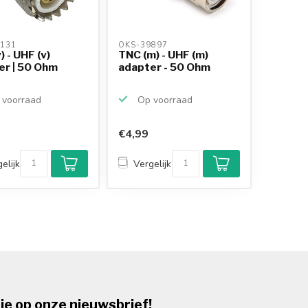
131 
OKS-39897 
) - UHF (v)
TNC (m) - UHF (m)
er | 50 Ohm
adapter - 50 Ohm
voorraad
Op voorraad
€4,99
elijk
Vergelijk
je op onze nieuwsbrief!