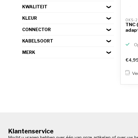
KWALITEIT
KLEUR
OKS-2
TNC (
CONNECTOR
adap
KABELSOORT
Op
MERK
€4,9
Ver
Klantenservice
Mocht u vragen hebben over één van onze artikelen of over uw bes