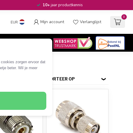
10+
jaar productkennis
0
Mijn account
Verlanglijst
EUR
4.6
/5
06
beoordelingen
e cookies zorgen ervoor dat
tje beter. Wil je meer
SORTEER OP