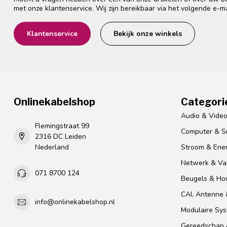
met onze klantenservice. Wij zijn bereikbaar via het volgende e-m
Klantenservice
Bekijk onze winkels
Onlinekabelshop
Categori
Audio & Vide
Flemingstraat 99
Computer & S
2316 DC Leiden
Nederland
Stroom & Ener
Netwerk & Vas
071 8700 124
Beugels & Ho
CAI, Antenne &
info@onlinekabelshop.nl
Modulaire Sy
Gereedschap 