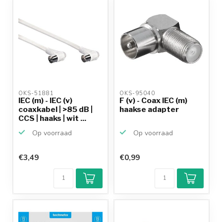
OKS-51881 
OKS-95040 
IEC (m) - IEC (v)
F (v) - Coax IEC (m)
coaxkabel | >85 dB |
haakse adapter
CCS | haaks | wit ...
Op voorraad
Op voorraad
€3,49
€0,99