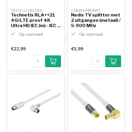
TECH-11201550 
CSBW40950WT 
Technetix RLA++21
Nedis TV splitter met
4G/LTE proof 4K
2 uitgangen (metaal) /
Ultra HD IEC (m) - IEC ...
5-900 MHz
Op voorraad
Op voorraad
€22,99
€5,99