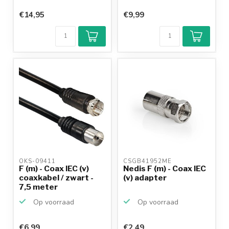
€14,95
€9,99
OKS-09411 
CSGB41952ME 
F (m) - Coax IEC (v)
Nedis F (m) - Coax IEC
coaxkabel / zwart -
(v) adapter
7,5 meter
Op voorraad
Op voorraad
€6,99
€2,49