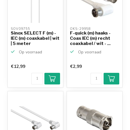
SOV09755 
OKS-29958 
Sinox SELECT F (m) -
F-quick (m) haaks -
IEC (m) coaxkabel | wit
Coax IEC (m) recht
| 5 meter
coaxkabel / wit - ...
Op voorraad
Op voorraad
€12,99
€2,99