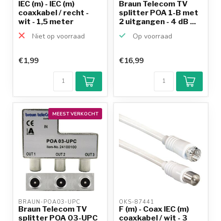
IEC (m) - IEC (m)
Braun Telecom TV
coaxkabel / recht -
splitter POA 1-B met
wit - 1,5 meter
2 uitgangen - 4 dB ...
Niet op voorraad
Op voorraad
€1,99
€16,99
Klantenbeoordeling
9,2/10
Achteraf
betalen mogelijk
10+
jaar
productkennis
MEEST VERKOCHT
BRAUN-POA03-UPC 
OKS-87441 
Braun Telecom TV
F (m) - Coax IEC (m)
splitter POA 03-UPC
coaxkabel / wit - 3