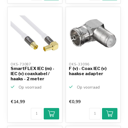
OKS-73087 
OKS-33096 
SmartFLEX IEC (m) -
F (v) - Coax IEC (v)
IEC (v) coaxkabel /
haakse adapter
haaks - 2 meter
Op voorraad
Op voorraad
€14,99
€0,99