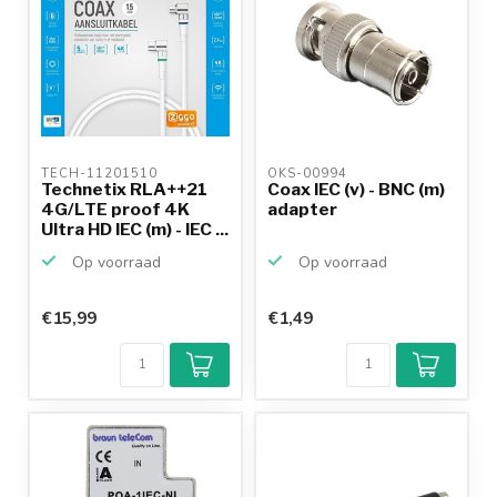
TECH-11201510 
OKS-00994 
Technetix RLA++21
Coax IEC (v) - BNC (m)
4G/LTE proof 4K
adapter
Ultra HD IEC (m) - IEC ...
Op voorraad
Op voorraad
€15,99
€1,49