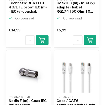
Technetix RLA++10
Coax IEC (m) - MCX (v)
4G/LTE proof IEC (m)
adapter kabel |
- IEC (v) coaxkab...
RG174 | 50 Ohm | 0...
Op voorraad
Op voorraad
€14,99
€5,99
CSGB41953ME 
OKS-07281 
Nedis F (m) - Coax IEC
Coax / CAT6
(m) adapter
combinatiekabel | wit