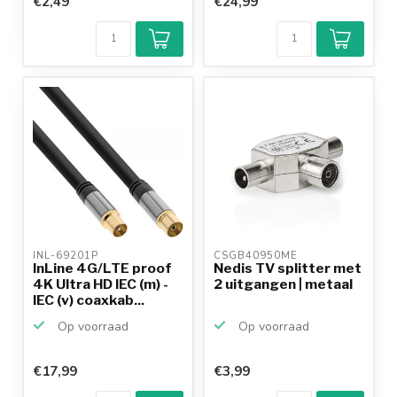
€2,49
€24,99
Klantenbeoordeling
9,2/10
Achteraf
betalen mogelijk
10+
jaar
productkennis
INL-69201P 
CSGB40950ME 
InLine 4G/LTE proof
Nedis TV splitter met
4K Ultra HD IEC (m) -
2 uitgangen | metaal
IEC (v) coaxkab...
Op voorraad
Op voorraad
€17,99
€3,99