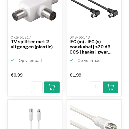
OKS-51217 
OKS-65143 
TV splitter met 2
IEC (m) - IEC (v)
uitgangen (plastic)
coaxkabel | <70 dB |
CCS | haaks | zwar...
Op voorraad
Op voorraad
€0,99
€1,99
Klantenbeoordeling
9,2/10
Achteraf
betalen mogelijk
10+
jaar
productkennis