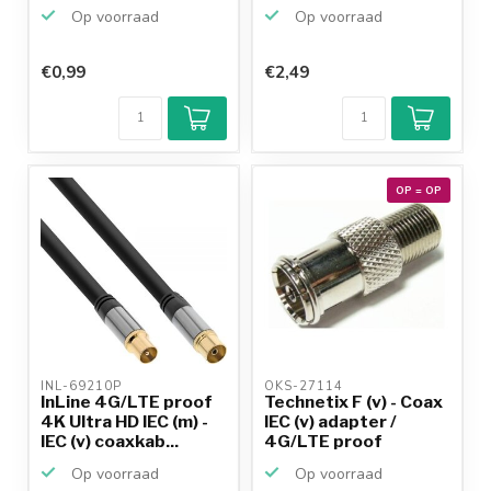
Op voorraad
Op voorraad
€0,99
€2,49
OP = OP
INL-69210P 
OKS-27114 
InLine 4G/LTE proof
Technetix F (v) - Coax
4K Ultra HD IEC (m) -
IEC (v) adapter /
IEC (v) coaxkab...
4G/LTE proof
Op voorraad
Op voorraad