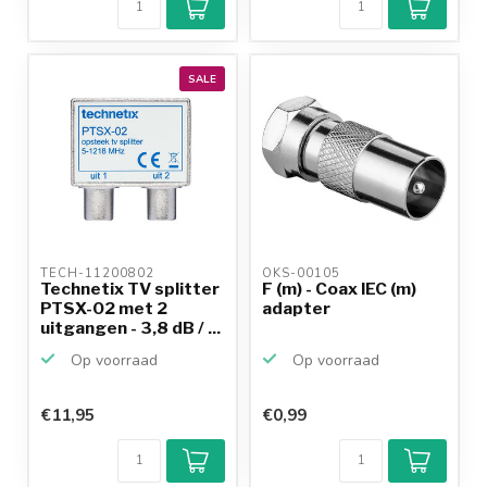
SALE
TECH-11200802 
OKS-00105 
Technetix TV splitter
F (m) - Coax IEC (m)
PTSX-02 met 2
adapter
uitgangen - 3,8 dB / ...
Op voorraad
Op voorraad
€11,95
€0,99
Klantenbeoordeling
9,2/10
Achteraf
betalen mogelijk