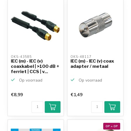
OKS-43585 
OKS-48117 
IEC (m) - IEC (v)
IEC (m) - IEC (v) coax
coaxkabel | >100 dB +
adapter / metaal
ferriet | CCS | v...
Op voorraad
Op voorraad
€8,99
€1,49
OP = OP