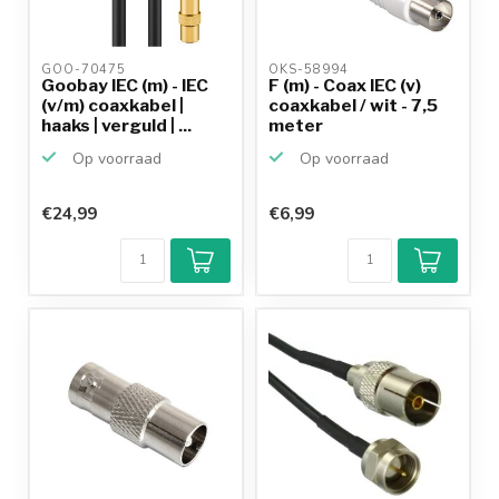
GOO-70475 
OKS-58994 
Goobay IEC (m) - IEC
F (m) - Coax IEC (v)
(v/m) coaxkabel |
coaxkabel / wit - 7,5
haaks | verguld | ...
meter
Op voorraad
Op voorraad
€24,99
€6,99
Klantenbeoordeling
9,2/10
Achteraf
betalen mogelijk
10+
jaar
productkennis