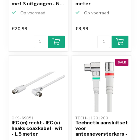
met 3 uitgangen - 6 ...
meter
Op voorraad
Op voorraad
€20,99
€3,99
SALE
OKS-69851 
TECH-11201200 
IEC (m) recht - IEC (v)
Technetix aansluitset
haaks coaxkabel - wit
voor
- 1,5 meter
antenneversterkers -
1,5 meter