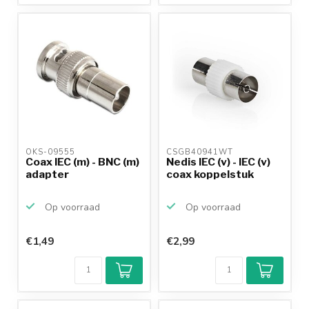
10+
jaar
productkennis
OKS-09555 
CSGB40941WT 
Coax IEC (m) - BNC (m)
Nedis IEC (v) - IEC (v)
adapter
coax koppelstuk
Op voorraad
Op voorraad
€1,49
€2,99