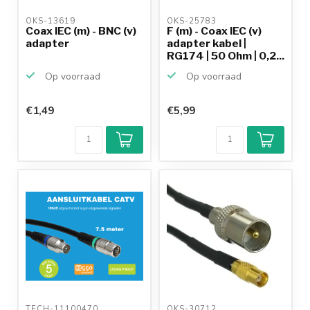
OKS-13619 
OKS-25783 
Coax IEC (m) - BNC (v)
F (m) - Coax IEC (v)
adapter
adapter kabel |
RG174 | 50 Ohm | 0,2...
Op voorraad
Op voorraad
€1,49
€5,99
TECH-11100470 
OKS-30712 