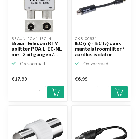
BRAUN-POA1-IEC-NL 
OKS-00931 
Braun Telecom RTV
IEC (m) - IEC (v) coax
splitter POA 1 IEC-NL
mantelstroomfilter /
met 2 uitgangen /...
aardlus isolator
Op voorraad
Op voorraad
€17,99
€6,99