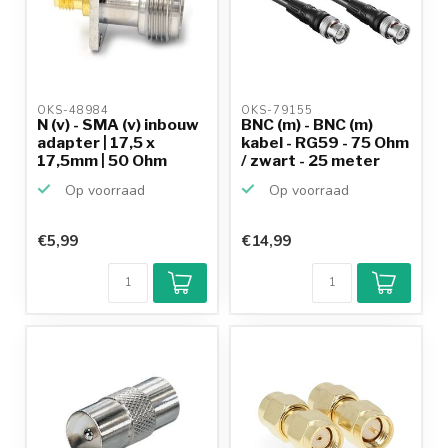
OKS-48984 
OKS-79155 
N (v) - SMA (v) inbouw
BNC (m) - BNC (m)
adapter | 17,5 x
kabel - RG59 - 75 Ohm
17,5mm | 50 Ohm
/ zwart - 25 meter
Op voorraad
Op voorraad
€5,99
€14,99
Klantenbeoordeling
9,2/10
Achteraf
betalen mogelijk
10+
jaar
productkennis