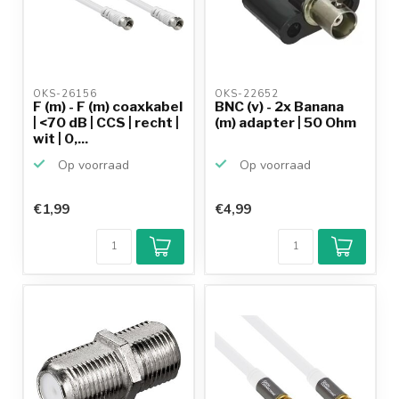
OKS-26156 
OKS-22652 
F (m) - F (m) coaxkabel
BNC (v) - 2x Banana
| <70 dB | CCS | recht |
(m) adapter | 50 Ohm
wit | 0,...
Op voorraad
Op voorraad
€1,99
€4,99