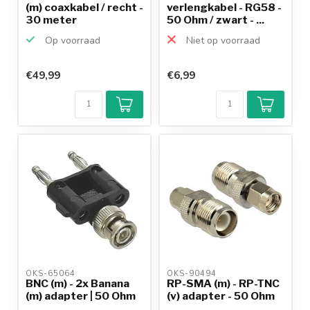
(m) coaxkabel / recht -
verlengkabel - RG58 -
30 meter
50 Ohm / zwart - ...
Op voorraad
Niet op voorraad
€49,99
€6,99
OKS-65064 
OKS-90494 
BNC (m) - 2x Banana
RP-SMA (m) - RP-TNC
(m) adapter | 50 Ohm
(v) adapter - 50 Ohm