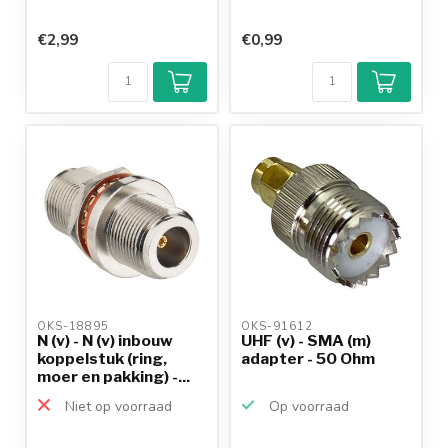
€2,99
€0,99
OKS-18895 
OKS-91612 
N (v) - N (v) inbouw
UHF (v) - SMA (m)
koppelstuk (ring,
adapter - 50 Ohm
moer en pakking) -...
Niet op voorraad
Op voorraad