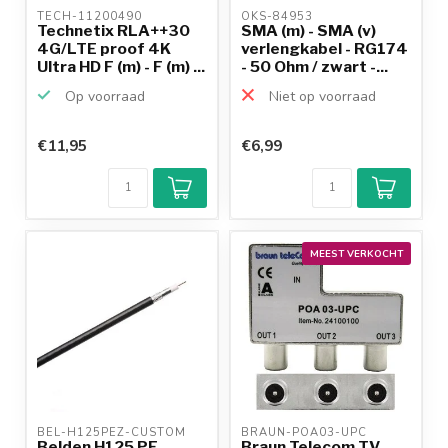
TECH-11200490 
OKS-84953 
Technetix RLA++30
SMA (m) - SMA (v)
4G/LTE proof 4K
verlengkabel - RG174
Ultra HD F (m) - F (m) ...
- 50 Ohm / zwart -...
Op voorraad
Niet op voorraad
€11,95
€6,99
MEEST VERKOCHT
BEL-H125PEZ-CUSTOM 
BRAUN-POA03-UPC 
Belden H125 PE
Braun Telecom TV