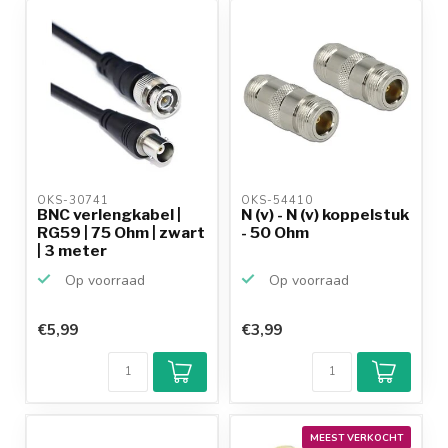
productkennis
OKS-30741 
OKS-54410 
BNC verlengkabel |
N (v) - N (v) koppelstuk
RG59 | 75 Ohm | zwart
- 50 Ohm
| 3 meter
Op voorraad
Op voorraad
€5,99
€3,99
MEEST VERKOCHT