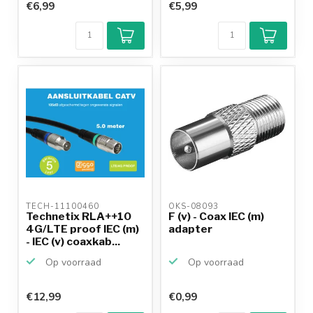
€6,99
€5,99
TECH-11100460 
OKS-08093 
Technetix RLA++10
F (v) - Coax IEC (m)
4G/LTE proof IEC (m)
adapter
- IEC (v) coaxkab...
Op voorraad
Op voorraad
€12,99
€0,99