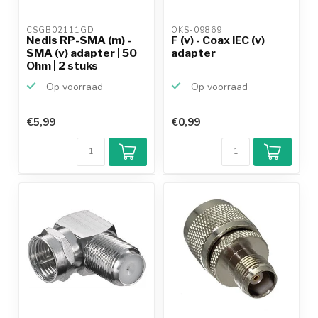
CSGB02111GD 
OKS-09869 
Nedis RP-SMA (m) -
F (v) - Coax IEC (v)
SMA (v) adapter | 50
adapter
Ohm | 2 stuks
Op voorraad
Op voorraad
€5,99
€0,99
Klantenbeoordeling
9,2/10
Achteraf
betalen mogelijk
10+
jaar
productkennis