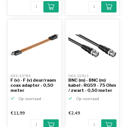
9,2/10
Achteraf
betalen mogelijk
10+
jaar
productkennis
OKS-53785 
OKS-02913 
F (v) - F (v) deur/raam
BNC (m) - BNC (m)
coax adapter - 0,50
kabel - RG59 - 75 Ohm
meter
/ zwart - 0,50 meter
Op voorraad
Op voorraad
€11,99
€2,49