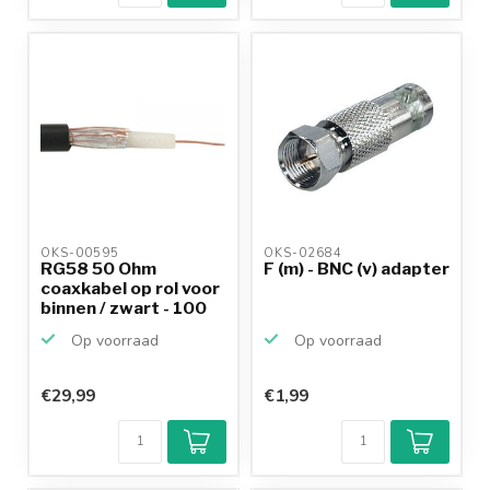
OKS-00595 
OKS-02684 
RG58 50 Ohm
F (m) - BNC (v) adapter
coaxkabel op rol voor
binnen / zwart - 100
meter
Op voorraad
Op voorraad
€29,99
€1,99
Klantenbeoordeling
9,2/10
Achteraf
betalen mogelijk
10+
jaar