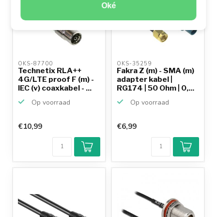
Oké
OKS-87700 
OKS-35259 
Technetix RLA++
Fakra Z (m) - SMA (m)
4G/LTE proof F (m) -
adapter kabel |
IEC (v) coaxkabel - ...
RG174 | 50 Ohm | 0,...
Op voorraad
Op voorraad
€10,99
€6,99