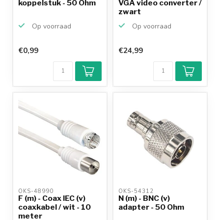
koppelstuk - 50 Ohm
VGA video converter /
zwart
Op voorraad
Op voorraad
€0,99
€24,99
Klantenbeoordeling
9,2/10
Achteraf
betalen mogelijk
10+
jaar
productkennis
OKS-48990 
OKS-54312 
F (m) - Coax IEC (v)
N (m) - BNC (v)
coaxkabel / wit - 10
adapter - 50 Ohm
meter