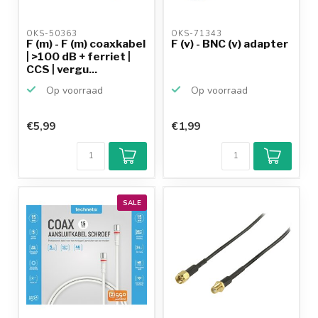
OKS-50363 
OKS-71343 
F (m) - F (m) coaxkabel
F (v) - BNC (v) adapter
| >100 dB + ferriet |
CCS | vergu...
Op voorraad
Op voorraad
€5,99
€1,99
SALE