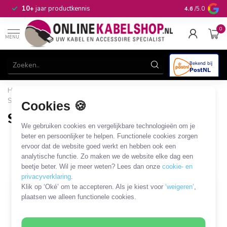
n
10+
jaar productkennis
4.6
/5.0
0
MENU
Home
/
CAI, Antenne & Satelliet
/
Connectoren
/
SMB /
SSMB / SMC connectoren
/
Soldeerbare SMC connectoren
Cookies 🍪
Soldeerbare SMC connectoren
We gebruiken cookies en vergelijkbare technologieën om je
4 PRODUCTEN
beter en persoonlijker te helpen. Functionele cookies zorgen
ervoor dat de website goed werkt en hebben ook een
analytische functie. Zo maken we de website elke dag een
Filters
SORTEER OP
beetje beter. Wil je meer weten? Lees dan onze
cookie- en
privacyverklaring
.
Klik op ‘Oké’ om te accepteren. Als je kiest voor
‘weigeren’
,
SALE
plaatsen we alleen functionele cookies.