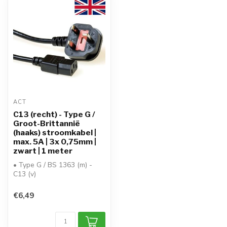
ACT
C13 (recht) - Type G /
Groot-Brittannië
(haaks) stroomkabel |
max. 5A | 3x 0,75mm |
zwart | 1 meter
• Type G / BS 1363 (m) -
C13 (v)
• uitvoering: haakse Type G
- rechte C13
€6,49
• kabe...