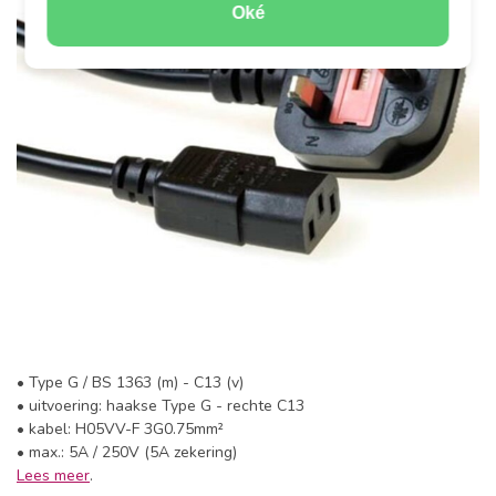
Oké
• Type G / BS 1363 (m) - C13 (v)
• uitvoering: haakse Type G - rechte C13
• kabel: H05VV-F 3G0.75mm²
• max.: 5A / 250V (5A zekering)
Lees meer
.