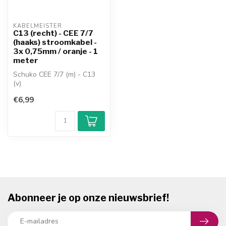
KABELMEISTER
C13 (recht) - CEE 7/7
(haaks) stroomkabel -
3x 0,75mm / oranje - 1
meter
Schuko CEE 7/7 (m) - C13
(v)
haakse Schuko CEE 7/7 -
€6,99
rechte C13
kabel: H05VV-F 3...
Abonneer je op onze nieuwsbrief!