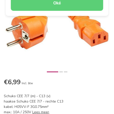
Oké
€6,99
Incl. btw
Schuko CEE 7/7 (m) - C13 (v)
haakse Schuko CEE 7/7 - rechte C13
kabel: H05VV-F 3G0.75mm²
max.: 10A / 250V
Lees meer
.