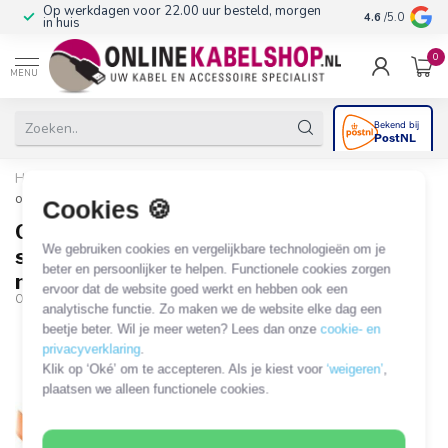
Op werkdagen voor 22.00 uur besteld, morgen
10+
jaar produ
4.6
/5.0
in huis
0
MENU
Home
/
C13 (recht) - CEE 7/7 (haaks) stroomkabel - 3x 0,75mm /
oranje - 1 meter
Cookies 🍪
C13 (recht) - CEE 7/7 (haaks)
We gebruiken cookies en vergelijkbare technologieën om je
stroomkabel - 3x 0,75mm / oranje - 1
beter en persoonlijker te helpen. Functionele cookies zorgen
meter
ervoor dat de website goed werkt en hebben ook een
OKS-77493
analytische functie. Zo maken we de website elke dag een
beetje beter. Wil je meer weten? Lees dan onze
cookie- en
privacyverklaring
.
Klik op ‘Oké’ om te accepteren. Als je kiest voor
‘weigeren’
,
plaatsen we alleen functionele cookies.