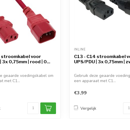
INLINE 
 stroomkabel voor
C13 - C14 stroomkabel v
 3x 0,75mm | rood | 0...
UPS/PDU | 3x 0,75mm | zwa
ze geaarde voedingskabel om
Gebruik deze geaarde voedin
t met C1...
een apparaat met C1...
€3,99
k
Vergelijk