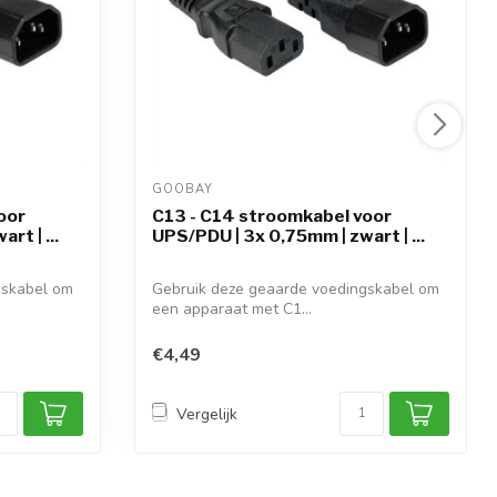
GOOBAY 
oor
C13 - C14 stroomkabel voor
rt | ...
UPS/PDU | 3x 0,75mm | zwart | ...
gskabel om
Gebruik deze geaarde voedingskabel om
een apparaat met C1...
€4,49
Vergelijk