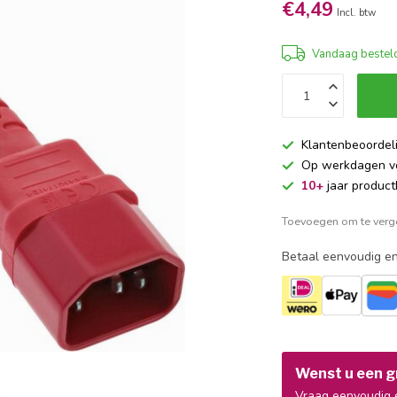
€4,49
Incl. btw
Vandaag besteld
Klantenbeoordel
Op werkdagen 
10+
jaar product
Toevoegen om te verge
Betaal eenvoudig en
Wenst u een gr
Vraag eenvoudig e