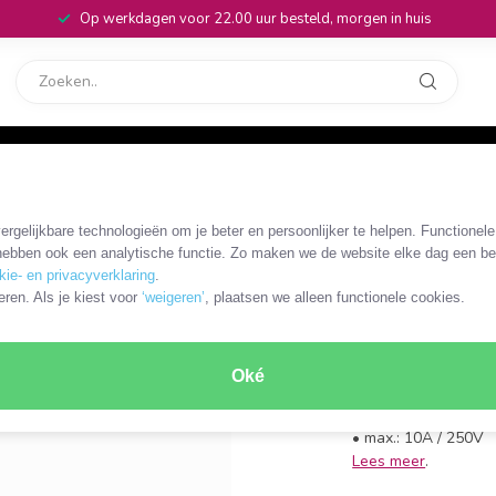
Op werkdagen voor 22.00 uur besteld, morgen in huis
rvice
32
 0,30 meter
rgelijkbare technologieën om je beter en persoonlijker te helpen. Functionel
OKS-54724
ebben ook een analytische functie. Zo maken we de website elke dag een bee
C13 - C1
kie- en privacyverklaring
.
eren. Als je kiest voor
‘weigeren’
, plaatsen we alleen functionele cookies.
3x 0,75mm
• C13 (v) - C14 (m)
Oké
• uitvoering: rechte
• kabel: H05VV-F 3
• max.: 10A / 250V
Lees meer
.