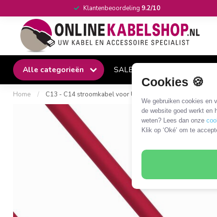
Klantenbeoordeling
9.2/10
Alle categorieën
SALE
Winkel
Klantense
Cookies 🍪
Home
/
C13 - C14 stroomkabel voor UPS/PDU | 3x 0,75mm | rood |
We gebruiken cookies en ve
de website goed werkt en h
weten? Lees dan onze
coo
Klik op ‘Oké’ om te accept