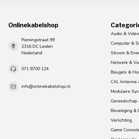
Onlinekabelshop
Categori
Audio & Vide
Flemingstraat 99
Computer & S
2316 DC Leiden
Nederland
Stroom & Ener
Netwerk & Vas
071 8700 124
Beugels & Ho
CAI, Antenne &
info@onlinekabelshop.nl
Modulaire Sy
Gereedschap 
Beveiliging &
Verlichting
Game Consol