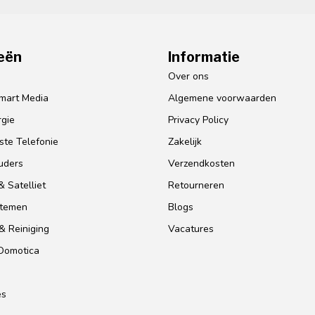
eën
Informatie
o
Over ons
mart Media
Algemene voorwaarden
gie
Privacy Policy
te Telefonie
Zakelijk
uders
Verzendkosten
 Satelliet
Retourneren
stemen
Blogs
& Reiniging
Vacatures
 Domotica
es