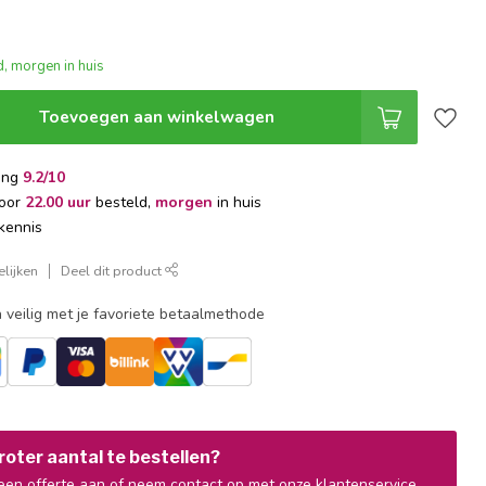
, morgen in huis
Toevoegen aan winkelwagen
ing
9.2/10
voor
22.00 uur
besteld,
morgen
in huis
kennis
lijken
Deel dit product
 veilig met je favoriete betaalmethode
oter aantal te bestellen?
en offerte aan of neem contact op met onze klantenservice