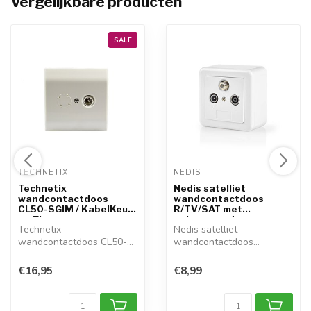
Vergelijkbare producten
SALE
TECHNETIX 
NEDIS 
Technetix
Nedis satelliet
wandcontactdoos
wandcontactdoos
CL50-SGIM / KabelKeur
R/TV/SAT met
en Ziggo ...
opbouwrand e...
Technetix
Nedis satelliet
wandcontactdoos CL50-
wandcontactdoos
SGIM / KabelKeur en Ziggo
R/TV/SAT met
...
opbouwrand e...
€16,95
€8,99