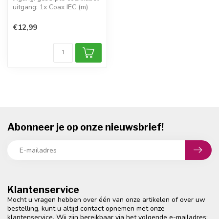
uitgang: 1x Coax IEC (m)
1-gats wandcontactdoos
voor...
€12,99
Abonneer je op onze nieuwsbrief!
Klantenservice
Mocht u vragen hebben over één van onze artikelen of over uw
bestelling, kunt u altijd contact opnemen met onze
klantenservice. Wij zijn bereikbaar via het volgende e-mailadres: