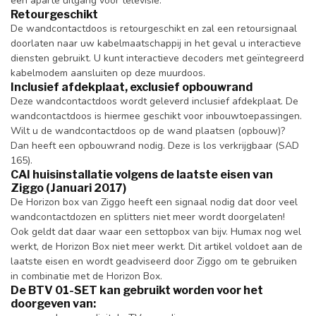
een aparte uitgang voor televisie.
Retourgeschikt
De wandcontactdoos is retourgeschikt en zal een retoursignaal
doorlaten naar uw kabelmaatschappij in het geval u interactieve
diensten gebruikt. U kunt interactieve decoders met geïntegreerd
kabelmodem aansluiten op deze muurdoos.
Inclusief afdekplaat, exclusief opbouwrand
Deze wandcontactdoos wordt geleverd inclusief afdekplaat. De
wandcontactdoos is hiermee geschikt voor inbouwtoepassingen.
Wilt u de wandcontactdoos op de wand plaatsen (opbouw)?
Dan heeft een opbouwrand nodig. Deze is los verkrijgbaar (SAD
165).
CAI huisinstallatie volgens de laatste eisen van
Ziggo (Januari 2017)
De Horizon box van Ziggo heeft een signaal nodig dat door veel
wandcontactdozen en splitters niet meer wordt doorgelaten!
Ook geldt dat daar waar een settopbox van bijv. Humax nog wel
werkt, de Horizon Box niet meer werkt. Dit artikel voldoet aan de
laatste eisen en wordt geadviseerd door Ziggo om te gebruiken
in combinatie met de Horizon Box.
De BTV 01-SET kan gebruikt worden voor het
doorgeven van: