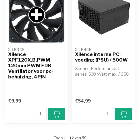
XILENCE
XILENCE
Xilence
Xilence interne PC-
XPF120X.B.PWM
voeding (PSU) / 500W
120mm PWM FDB
Xilence Performance C-
Ventilator voor pc-
series 500 Watt max. / 350
behuizing, 4PIN
W continu PSU
stabiel voltage m...
€9,99
€54,99
Toon
1
-
12
van 99