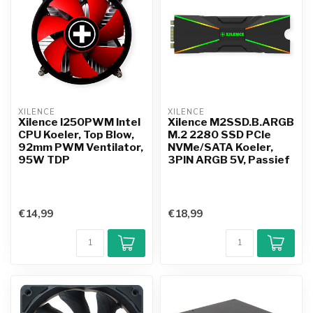
XILENCE
XILENCE
Xilence I250PWM Intel
Xilence M2SSD.B.ARGB
CPU Koeler, Top Blow,
M.2 2280 SSD PCIe
92mm PWM Ventilator,
NVMe/SATA Koeler,
95W TDP
3PIN ARGB 5V, Passief
€14,99
€18,99