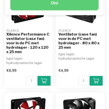
Oké
XILENCE
XILENCE
Xilence Performance C
Ventilator (case fan)
ventilator (case fan)
voor in de PC met
voor in de PC met
hydrolager - 80 x 80 x
hydrolager - 120 x 120
25 mm
x 25 mm
type lager:
type lager:
hydrodynamische lager
hydrodynamische lager
connector: 3-pins Case Fan
connector: 3-pins Case Fan
connector
€6,99
€4,99
+ 4-pins Molex conn...
rotatiesn...