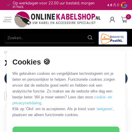
Op werkdagen voor 22.00 uur besteld, morgen
10+
jaar produ
4.6
/5.0
in huis
0
MENU
Home
/
Merken
/
Xilence
Cookies 🍪
Xilence
We gebruiken cookies en vergelijkbare technologieën om je
Filters
beter en persoonlijker te helpen. Functionele cookies zorgen
ervoor dat de website goed werkt en hebben ook een
analytische functie. Zo maken we de website elke dag een
beetje beter. Wil je meer weten? Lees dan onze
cookie- en
privacyverklaring
.
Klik op ‘Oké’ om te accepteren. Als je kiest voor
‘weigeren’
,
plaatsen we alleen functionele cookies.