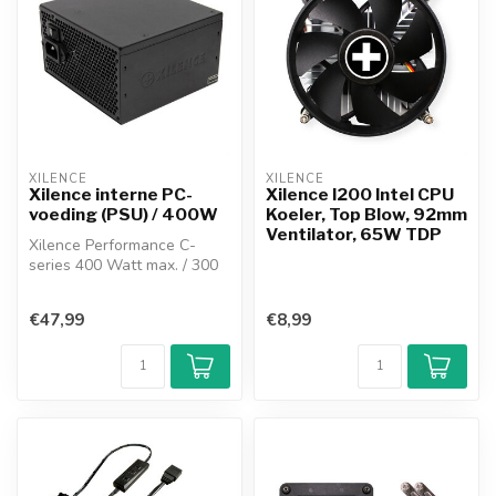
XILENCE
XILENCE
Xilence interne PC-
Xilence I200 Intel CPU
voeding (PSU) / 400W
Koeler, Top Blow, 92mm
Ventilator, 65W TDP
Xilence Performance C-
series 400 Watt max. / 300
W continu PSU
stabiel voltage m...
€47,99
€8,99