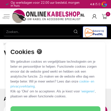
Op werkdagen voor 22.00 uur besteld, morgen
10+
jaar produ
4.6
/5.0
in huis
0
MENU
Home
/
Merken
/
Verbatim
Cookies 🍪
Verbatim
0 PRODUCTEN
We gebruiken cookies en vergelijkbare technologieën om je
beter en persoonlijker te helpen. Functionele cookies zorgen
ervoor dat de website goed werkt en hebben ook een
analytische functie. Zo maken we de website elke dag een
beetje beter. Wil je meer weten? Lees dan onze
cookie- en
privacyverklaring
.
Klik op ‘Oké’ om te accepteren. Als je kiest voor
‘weigeren’
,
plaatsen we alleen functionele cookies.
Abonneer je op onze nieuwsbrief!