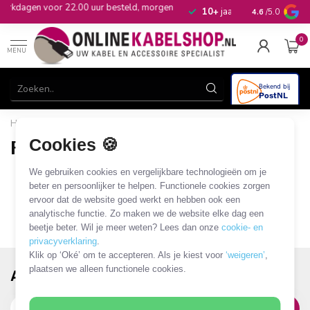
eld, morgen
10+
jaar productkennis
4.6
/5.0
0
MENU
Home
/
Merken
/
ROLINE GREEN
Cookies 🍪
ROLINE GREEN
0 PRODUCTEN
We gebruiken cookies en vergelijkbare technologieën om je
beter en persoonlijker te helpen. Functionele cookies zorgen
ervoor dat de website goed werkt en hebben ook een
analytische functie. Zo maken we de website elke dag een
beetje beter. Wil je meer weten? Lees dan onze
cookie- en
privacyverklaring
.
Klik op ‘Oké’ om te accepteren. Als je kiest voor
‘weigeren’
,
plaatsen we alleen functionele cookies.
Abonneer je op onze nieuwsbrief!