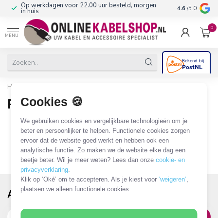
Op werkdagen voor 22.00 uur besteld, morgen
10+
jaar produ
4.6
/5.0
in huis
0
MENU
Home
/
Merken
/
Python
Cookies 🍪
Python
0 PRODUCTEN
We gebruiken cookies en vergelijkbare technologieën om je
beter en persoonlijker te helpen. Functionele cookies zorgen
ervoor dat de website goed werkt en hebben ook een
analytische functie. Zo maken we de website elke dag een
beetje beter. Wil je meer weten? Lees dan onze
cookie- en
privacyverklaring
.
Klik op ‘Oké’ om te accepteren. Als je kiest voor
‘weigeren’
,
plaatsen we alleen functionele cookies.
Abonneer je op onze nieuwsbrief!