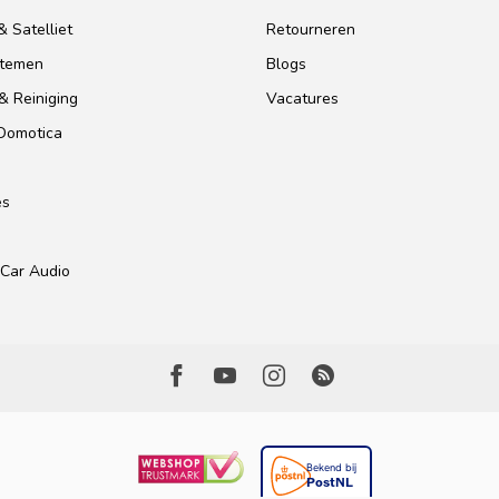
 Satelliet
Retourneren
stemen
Blogs
& Reiniging
Vacatures
 Domotica
es
Car Audio