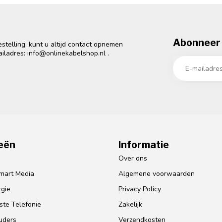
Abonneer 
telling, kunt u altijd contact opnemen
ailadres:
info@onlinekabelshop.nl
.
eën
Informatie
o
Over ons
mart Media
Algemene voorwaarden
gie
Privacy Policy
te Telefonie
Zakelijk
uders
Verzendkosten