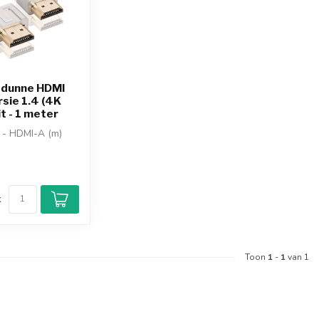
 dunne HDMI
rsie 1.4 (4K
t - 1 meter
 - HDMI-A (m)
 tot 4K@30Hz
ine kabel (d...
k
Toon
1
-
1
van 1