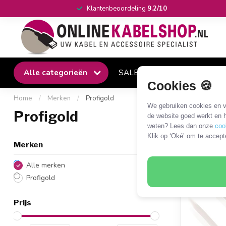
Klantenbeoordeling
9.2/10
Alle categorieën
SALE
Winkel
Klantense
Cookies 🍪
Home
/
Merken
/
Profigold
We gebruiken cookies en ve
Profigold
de website goed werkt en h
weten? Lees dan onze
coo
Klik op ‘Oké’ om te accept
1
Pro
Merken
Alle merken
Profigold
Prijs