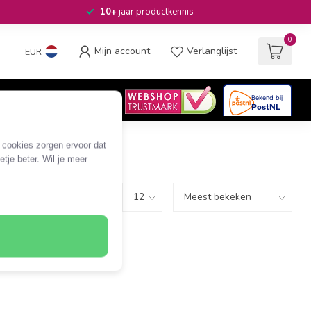
10+
jaar productkennis
0
Mijn account
Verlanglijst
EUR
4.6
/5
06
beoordelingen
e cookies zorgen ervoor dat
tje beter. Wil je meer
Toon: