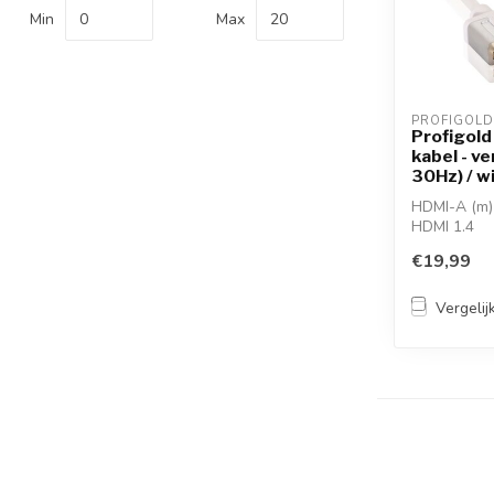
Min
Max
PROFIGOLD
Profigold
kabel - ve
30Hz) / wi
HDMI-A (m)
HDMI 1.4
resoluties
€19,99
dunne slim-l
Vergelij