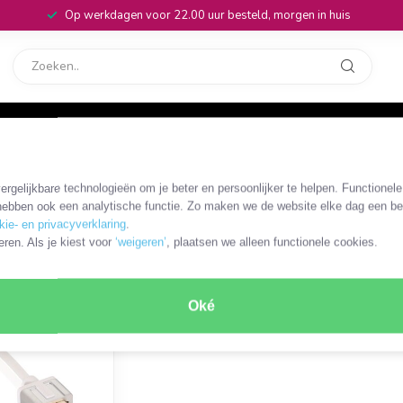
Op werkdagen voor 22.00 uur besteld, morgen in huis
rvice
32
rgelijkbare technologieën om je beter en persoonlijker te helpen. Functionel
ebben ook een analytische functie. Zo maken we de website elke dag een bee
kie- en privacyverklaring
.
eren. Als je kiest voor
‘weigeren’
, plaatsen we alleen functionele cookies.
ducten
Oké