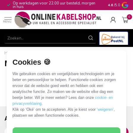
Op werkdagen voor 22.00 uur besteld, morgen
10+
jaar produ
4.6
/5.0
in huis
0
MENU
Home
/
Merken
/
Maxxter
Cookies 🍪
Maxxter
0 PRODUCTEN
We gebruiken cookies en vergelijkbare technologieën om je
beter en persoonlijker te helpen. Functionele cookies zorgen
ervoor dat de website goed werkt en hebben ook een
analytische functie. Zo maken we de website elke dag een
beetje beter. Wil je meer weten? Lees dan onze
cookie- en
privacyverklaring
.
Klik op ‘Oké’ om te accepteren. Als je kiest voor
‘weigeren’
,
plaatsen we alleen functionele cookies.
Abonneer je op onze nieuwsbrief!