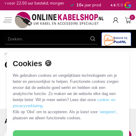
, morgen
10+
jaar productkennis
4.6
/5.0
0
MENU
Home
/
Merken
/
GMB-Audio
Cookies 🍪
GMB-Audio
0 PRODUCTEN
We gebruiken cookies en vergelijkbare technologieën om je
beter en persoonlijker te helpen. Functionele cookies zorgen
ervoor dat de website goed werkt en hebben ook een
analytische functie. Zo maken we de website elke dag een
beetje beter. Wil je meer weten? Lees dan onze
cookie- en
privacyverklaring
.
Klik op ‘Oké’ om te accepteren. Als je kiest voor
‘weigeren’
,
plaatsen we alleen functionele cookies.
Abonneer je op onze nieuwsbrief!