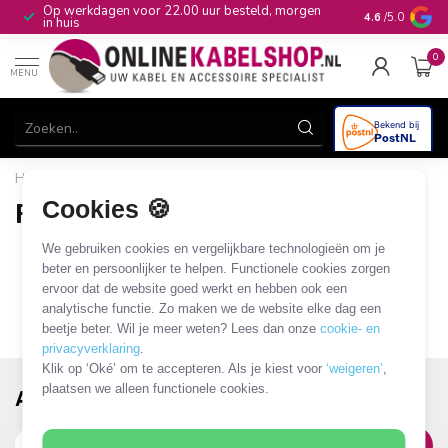
Op werkdagen voor 22.00 uur besteld, morgen
10+
jaar produ
4.6
/5.0
in huis
0
MENU
Home
/
Merken
/
Fixapart
Cookies 🍪
Fixapart
0 PRODUCTEN
We gebruiken cookies en vergelijkbare technologieën om je
beter en persoonlijker te helpen. Functionele cookies zorgen
ervoor dat de website goed werkt en hebben ook een
analytische functie. Zo maken we de website elke dag een
beetje beter. Wil je meer weten? Lees dan onze
cookie- en
privacyverklaring
.
Klik op ‘Oké’ om te accepteren. Als je kiest voor
‘weigeren’
,
plaatsen we alleen functionele cookies.
Abonneer je op onze nieuwsbrief!