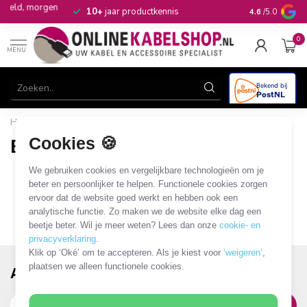
en
10+
jaar productkennis
4.6
/5.0
0
MENU
Home
/
Merken
/
Eminent
Cookies 🍪
Eminent
0 PRODUCTEN
We gebruiken cookies en vergelijkbare technologieën om je
beter en persoonlijker te helpen. Functionele cookies zorgen
ervoor dat de website goed werkt en hebben ook een
analytische functie. Zo maken we de website elke dag een
beetje beter. Wil je meer weten? Lees dan onze
cookie- en
privacyverklaring
.
Klik op ‘Oké’ om te accepteren. Als je kiest voor
‘weigeren’
,
plaatsen we alleen functionele cookies.
Abonneer je op onze nieuwsbrief!