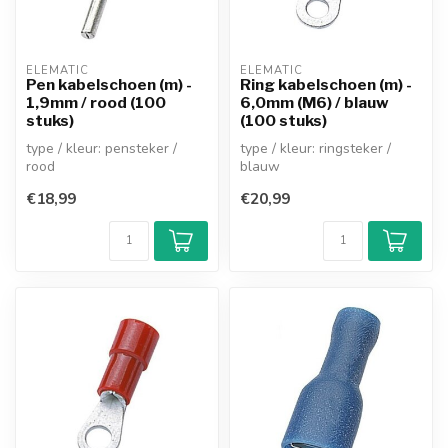
ELEMATIC
ELEMATIC
Pen kabelschoen (m) -
Ring kabelschoen (m) -
1,9mm / rood (100
6,0mm (M6) / blauw
stuks)
(100 stuks)
type / kleur: pensteker /
type / kleur: ringsteker /
rood
blauw
mannelijk (half geïsoleerd)
mannelijk (half geïsoleerd)
€18,99
€20,99
diameter pin: 1,9mm
diameter opening: 6...
l...