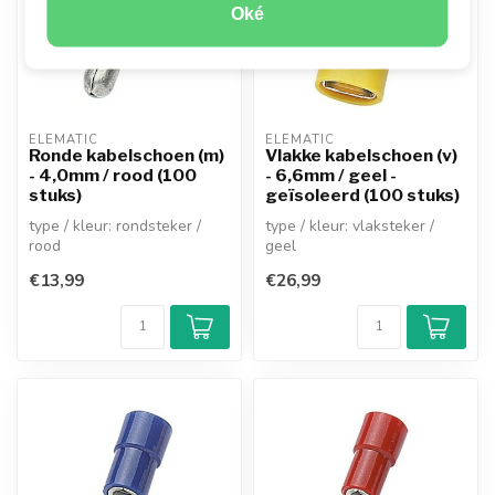
Oké
ELEMATIC
ELEMATIC
Ronde kabelschoen (m)
Vlakke kabelschoen (v)
- 4,0mm / rood (100
- 6,6mm / geel -
stuks)
geïsoleerd (100 stuks)
type / kleur: rondsteker /
type / kleur: vlaksteker /
rood
geel
mannelijk (half geïsoleerd)
vrouwelijk (volledig
€13,99
€26,99
diameter pin: 4mm
geïsoleerd)
ad...
insteekbreedte:...