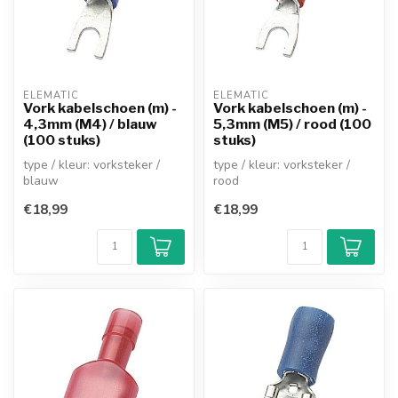
ELEMATIC
ELEMATIC
Vork kabelschoen (m) -
Vork kabelschoen (m) -
4,3mm (M4) / blauw
5,3mm (M5) / rood (100
(100 stuks)
stuks)
type / kleur: vorksteker /
type / kleur: vorksteker /
blauw
rood
mannelijk (half geïsoleerd)
mannelijk (half geïsoleerd)
€18,99
€18,99
breedte vork openin...
breedte vork opening...