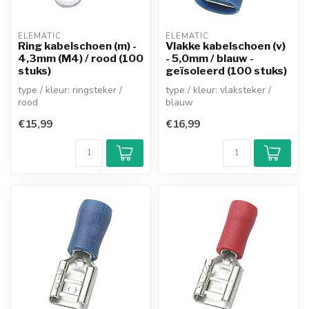
ELEMATIC
ELEMATIC
Ring kabelschoen (m) -
Vlakke kabelschoen (v)
4,3mm (M4) / rood (100
- 5,0mm / blauw -
stuks)
geïsoleerd (100 stuks)
type / kleur: ringsteker /
type / kleur: vlaksteker /
rood
blauw
mannelijk (half geïsoleerd)
vrouwelijk (volledig
€15,99
€16,99
diameter opening: 4,...
geïsoleerd)
insteekbreedte...