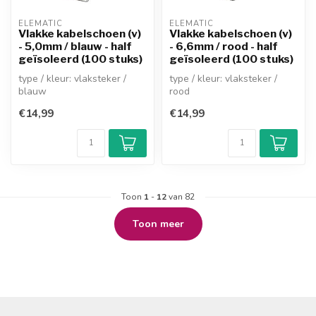
ELEMATIC
ELEMATIC
Vlakke kabelschoen (v)
Vlakke kabelschoen (v)
- 5,0mm / blauw - half
- 6,6mm / rood - half
geïsoleerd (100 stuks)
geïsoleerd (100 stuks)
type / kleur: vlaksteker /
type / kleur: vlaksteker /
blauw
rood
vrouwelijk (half geïsoleerd)
vrouwelijk (half geïsoleerd)
€14,99
€14,99
insteekbreedte: 5,...
insteekbreedte: 6,6...
Toon
1
-
12
van 82
Toon meer