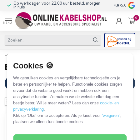
Op werkdagen voor 22.00 uur besteld, morgen
10+
jaar produ
4.6
/5.0
in huis
0
MENU
Home
/
Merken
/
Elematic
Cookies 🍪
Elematic
We gebruiken cookies en vergelijkbare technologieën om je
Filters
beter en persoonlijker te helpen. Functionele cookies zorgen
ervoor dat de website goed werkt en hebben ook een
analytische functie. Zo maken we de website elke dag een
beetje beter. Wil je meer weten? Lees dan onze
cookie- en
privacyverklaring
.
Klik op ‘Oké’ om te accepteren. Als je kiest voor
‘weigeren’
,
plaatsen we alleen functionele cookies.